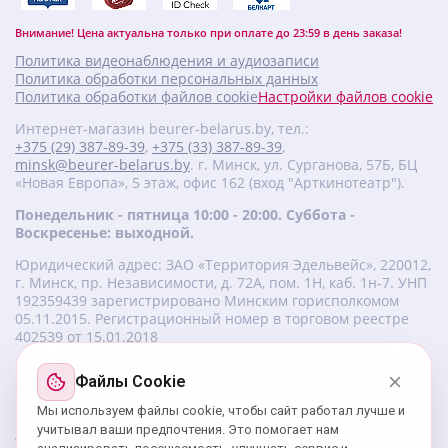
Внимание! Цена актуальна только при оплате до 23:59 в день заказа!
Политика видеонаблюдения и аудиозаписи
Политика обработки персональных данных
Политика обработки файлов cookie
Настройки файлов cookie
Интернет-магазин beurer-belarus.by, тел.:
+375 (29) 387-89-39
,
+375 (33) 387-89-39
,
minsk@beurer-belarus.by
. г. Минск, ул. Сурганова, 57Б, БЦ
«Новая Европа», 5 этаж, офис 162 (вход "Арткинотеатр").
Понедельник - пятница 10:00 - 20:00. Суббота -
Воскресенье: выходной.
Юридический адрес: ЗАО «Территория Эдельвейс», 220012,
г. Минск, пр. Независимости, д. 72А, пом. 1Н, каб. 1н-7. УНП
‎192359439 зарегистрировано Минским горисполкомом
05.11.2015. Регистрационный номер в торговом реестре
402539 от 15.01.2018
Файлы Cookie
Изготовитель beurer: Бойрер Гмбх, Софлингер штрассе 218,
89077-УЛМ, Германия.
Мы используем файлы cookie, чтобы сайт работал лучше и
Импортер: ЗАО «Территория Эдельвейс», 220056, г. Минск,
учитывал ваши предпочтения. Это помогает нам
ул. 50 лет Победы, д. 8, пом. 56.