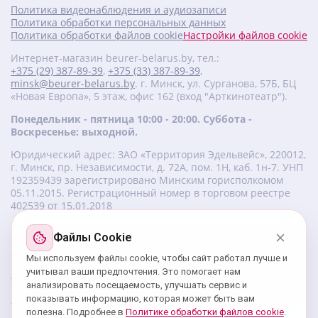
Политика видеонаблюдения и аудиозаписи
Политика обработки персональных данных
Политика обработки файлов cookie
Настройки файлов cookie
Интернет-магазин beurer-belarus.by, тел.:
+375 (29) 387-89-39
,
+375 (33) 387-89-39
,
minsk@beurer-belarus.by
. г. Минск, ул. Сурганова, 57Б, БЦ
«Новая Европа», 5 этаж, офис 162 (вход "Арткинотеатр").
Понедельник - пятница 10:00 - 20:00. Суббота -
Воскресенье: выходной.
Юридический адрес: ЗАО «Территория Эдельвейс», 220012,
г. Минск, пр. Независимости, д. 72А, пом. 1Н, каб. 1н-7. УНП
‎192359439 зарегистрировано Минским горисполкомом
05.11.2015. Регистрационный номер в торговом реестре
402539 от 15.01.2018
Файлы Cookie
Изготовитель beurer: Бойрер Гмбх, Софлингер штрассе 218,
89077-УЛМ, Германия.
Мы используем файлы cookie, чтобы сайт работал лучше и
Импортер: ЗАО «Территория Эдельвейс», 220056, г. Минск,
учитывал ваши предпочтения. Это помогает нам
ул. 50 лет Победы, д. 8, пом. 56.
анализировать посещаемость, улучшать сервис и
Сервисный центр: г. Минск, ул. Сурганова, 57Б, офис 162,
показывать информацию, которая может быть вам
тел.: +375 29 180 89 39;
service@beurer-belarus.by
полезна. Подробнее в
Политике обработки файлов cookie
.