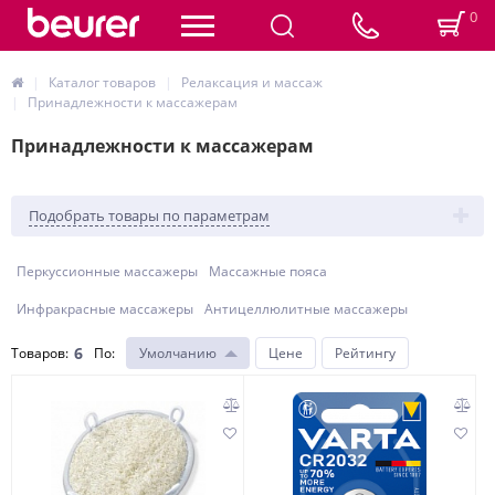
0
Каталог товаров
Релаксация и массаж
Принадлежности к массажерам
Принадлежности к массажерам
Подобрать товары по параметрам
Перкуссионные массажеры
Массажные пояса
Инфракрасные массажеры
Антицеллюлитные массажеры
6
Товаров:
По
:
Умолчанию
Цене
Рейтингу