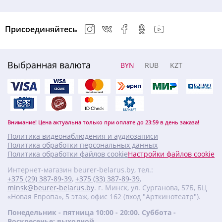
Присоединяйтесь
Выбранная валюта
BYN
RUB
KZT
Внимание! Цена актуальна только при оплате до 23:59 в день заказа!
Политика видеонаблюдения и аудиозаписи
Политика обработки персональных данных
Политика обработки файлов cookie
Настройки файлов cookie
Интернет-магазин beurer-belarus.by, тел.:
+375 (29) 387-89-39
,
+375 (33) 387-89-39
,
minsk@beurer-belarus.by
. г. Минск, ул. Сурганова, 57Б, БЦ
«Новая Европа», 5 этаж, офис 162 (вход "Арткинотеатр").
Понедельник - пятница 10:00 - 20:00. Суббота -
Воскресенье: выходной.