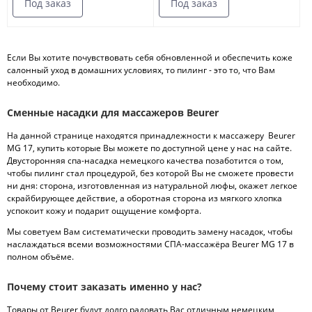
Под заказ
Под заказ
Если Вы хотите почувствовать себя обновленной и обеспечить коже
салонный уход в домашних условиях, то пилинг - это то, что Вам
необходимо.
Сменные насадки для массажеров Beurer
На данной странице находятся принадлежности к массажеру Beurer
MG 17, купить которые Вы можете по доступной цене у нас на сайте.
Двусторонняя спа-насадка немецкого качества позаботится о том,
чтобы пилинг стал процедурой, без которой Вы не сможете провести
ни дня: сторона, изготовленная из натуральной люфы, окажет легкое
скрайбирующее действие, а оборотная сторона из мягкого хлопка
успокоит кожу и подарит ощущение комфорта.
Мы советуем Вам систематически проводить замену насадок, чтобы
наслаждаться всеми возможностями СПА-массажёра Beurer MG 17 в
полном объёме.
Почему стоит заказать именно у нас?
Товары от Beurer будут долго радовать Вас отличным немецким