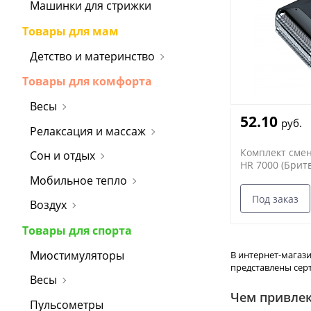
Машинки для стрижки
Товары для мам
Детство и материнство
Товары для комфорта
Весы
52.10
руб.
Релаксация и массаж
Комплект смен
Сон и отдых
HR 7000 (Брит
режущий блок
Мобильное тепло
Под заказ
Воздух
Товары для спорта
Миостимуляторы
В интернет-магази
представлены серт
Весы
Чем привлек
Пульсометры