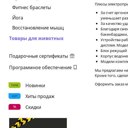
Плюсы электропр
Фитнес браслеты
За счет эргон
Йога
уменьшает раз
За качество уд
Восстановление мышц
Благодаря сме
бакенбардами,
Товары для животных
Устройства раб
дисплея. Моде
Блок режущей 
Подарочные сертификаты
Корпус водонеп
Модели компле
Программное обеспечение
Мы предлагаем не
Кроме того, сдел
Оформить заказ м
new
Новинки
хит
Хиты продаж
%
Скидки