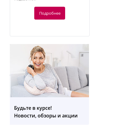
Подробнее
-20%
2 000
руб.
2 500 руб.
Будьте в курсе!
Новости, обзоры и акции
Массажное кресло R6-A MC 3800
Подробнее