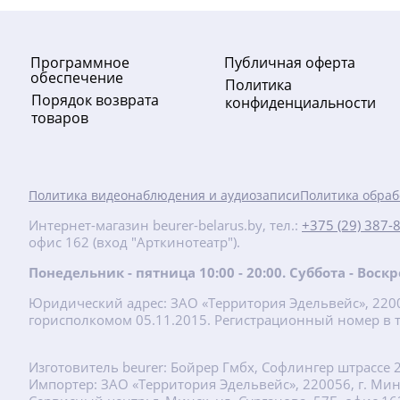
new
Программное
Публичная оферта
обеспечение
Политика
Порядок возврата
конфиденциальности
товаров
-10%
Политика видеонаблюдения и аудиозаписи
Политика обраб
688.61
руб.
Интернет-магазин beurer-belarus.by, тел.:
+375 (29) 387-
офис 162 (вход "Арткинотеатр").
765.12 руб.
Понедельник - пятница 10:00 - 20:00. Суббота - Вос
FM 150 Pro Тренажер для вен
Юридический адрес: ЗАО «Территория Эдельвейс», 22001
горисполкомом 05.11.2015. Регистрационный номер в т
Подробнее
Изготовитель beurer: Бойрер Гмбх, Софлингер штрассе 
Импортер: ЗАО «Территория Эдельвейс», 220056, г. Минск