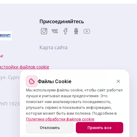
Присоединяйтесь
Карта сайта
а!
астройки файлов cookie
, ул. Сурганова, 57Б, БЦ «Новая Европа», 5 этаж,
Файлы Cookie
Мы используем файлы cookie, чтобы сайт работал
лучше и учитывал ваши предпочтения. Это
помогает нам анализировать посещаемость,
7. УНП ‎192359439 зарегистрировано Минским
улучшать сервис и показывать информацию,
которая может быть вам полезна. Подробнее в
Политике обработки файлов cookie
.
Отклонить
Принять все