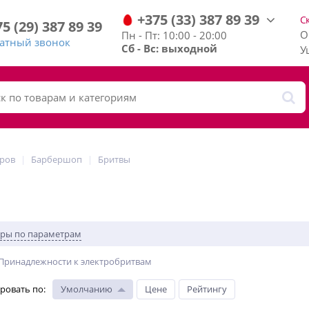
+375
(33)
387
89
39
С
75
(29)
387
89
39
О
Пн - Пт: 10:00 - 20:00
ратный звонок
Сб - Вс: выходной
У
аров
Барбершоп
Бритвы
ары по параметрам
Принадлежности к электробритвам
ровать по
:
Умолчанию
Цене
Рейтингу