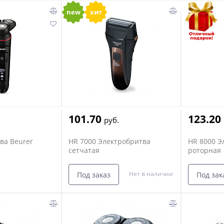
new
хит
101.70
123.20
руб.
ва Beurer
HR 7000 Электробритва
HR 8000 Э
сетчатая
роторная
Нет в наличии
Под заказ
Под зак