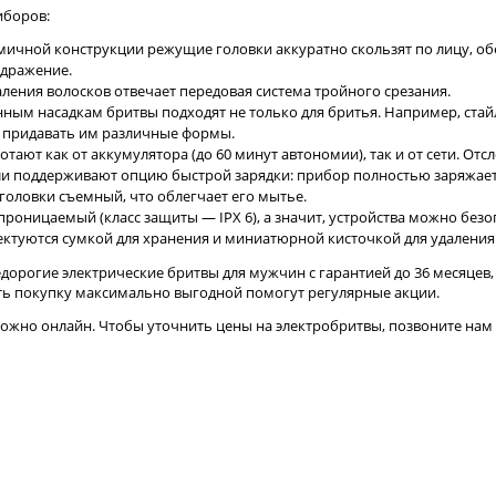
иборов:
омичной конструкции режущие головки аккуратно скользят по лицу, об
дражение.
аления волосков отвечает передовая система тройного срезания.
нным насадкам бритвы подходят не только для бритья. Например, ста
 придавать им различные формы.
отают как от аккумулятора (до 60 минут автономии), так и от сети. 
ли поддерживают опцию быстрой зарядки: прибор полностью заряжаетс
головки съемный, что облегчает его мытье.
роницаемый (класс защиты — IPX 6), а значит, устройства можно безо
ктуются сумкой для хранения и миниатюрной кисточкой для удаления 
дорогие электрические бритвы для мужчин с гарантией до 36 месяцев
ать покупку максимально выгодной помогут регулярные акции.
ожно онлайн. Чтобы уточнить цены на электробритвы, позвоните нам 