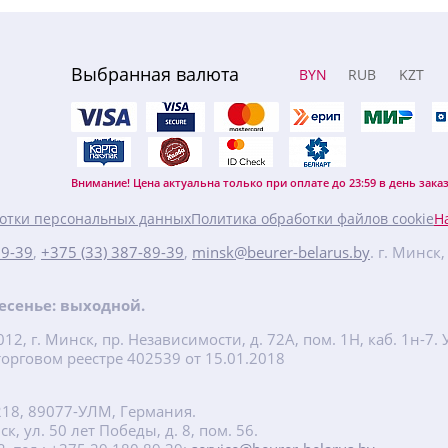
Выбранная валюта
BYN
RUB
KZT
Внимание! Цена актуальна только при оплате до 23:59 в день заказ
отки персональных данных
Политика обработки файлов cookie
Н
89-39
,
+375 (33) 387-89-39
,
minsk@beurer-belarus.by
. г. Минск
кресенье: выходной.
2, г. Минск, пр. Независимости, д. 72А, пом. 1Н, каб. 1н-
орговом реестре 402539 от 15.01.2018
218, 89077-УЛМ, Германия.
, ул. 50 лет Победы, д. 8, пом. 56.