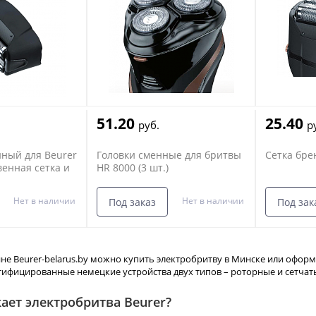
51.20
25.40
руб.
р
ный для Beurer
Головки сменные для бритвы
Сетка бре
венная сетка и
HR 8000 (3 шт.)
)
Нет в наличии
Нет в наличии
Под заказ
Под зак
не Beurer-belarus.by можно купить электробритву в Минске или оформи
ифицированные немецкие устройства двух типов – роторные и сетчатые
ает электробритва Beurer?