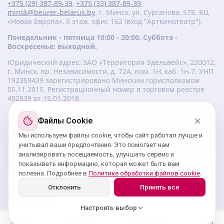
+375 (29) 387-89-39
,
+375 (33) 387-89-39
,
minsk@beurer-belarus.by
. г. Минск, ул. Сурганова, 57Б, БЦ
«Новая Европа», 5 этаж, офис 162 (вход "Арткинотеатр").
Понедельник - пятница 10:00 - 20:00. Суббота -
Воскресенье: выходной.
Юридический адрес: ЗАО «Территория Эдельвейс», 220012,
г. Минск, пр. Независимости, д. 72А, пом. 1Н, каб. 1н-7. УНП
‎192359439 зарегистрировано Минским горисполкомом
05.11.2015. Регистрационный номер в торговом реестре
402539 от 15.01.2018
Файлы Cookie
Изготовитель beurer: Бойрер Гмбх, Софлингер штрассе 218,
89077-УЛМ, Германия.
Мы используем файлы cookie, чтобы сайт работал лучше и
Импортер: ЗАО «Территория Эдельвейс», 220056, г. Минск,
учитывал ваши предпочтения. Это помогает нам
ул. 50 лет Победы, д. 8, пом. 56.
анализировать посещаемость, улучшать сервис и
Сервисный центр: г. Минск, ул. Сурганова, 57Б, офис 162,
показывать информацию, которая может быть вам
тел.: +375 29 180 89 39;
service@beurer-belarus.by
полезна. Подробнее в
Политике обработки файлов cookie
.
Отклонить
Принять все
Карта сайта
Настроить выбор
Каталог
Сравнение
0
Отложенные
0
Вход