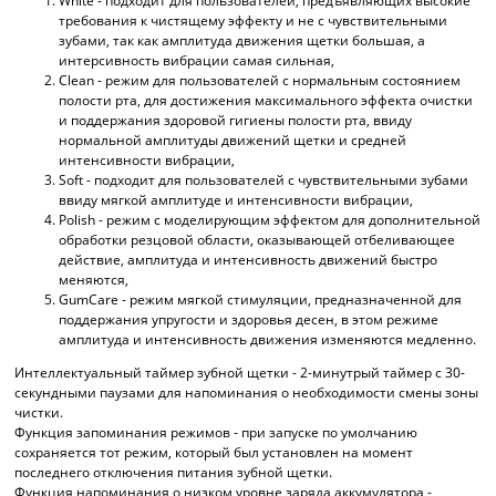
White - подходит для пользователей, предъявляющих высокие
требования к чистящему эффекту и не с чувствительными
зубами, так как амплитуда движения щетки большая, а
интерсивность вибрации самая сильная,
Clean - режим для пользователей с нормальным состоянием
полости рта, для достижения максимального эффекта очистки
и поддержания здоровой гигиены полости рта, ввиду
нормальной амплитуды движений щетки и средней
интенсивности вибрации,
Soft - подходит для пользователей с чувствительными зубами
ввиду мягкой амплитуде и интенсивности вибрации,
Polish - режим с моделирующим эффектом для дополнительной
обработки резцовой области, оказывающей отбеливающее
действие, амплитуда и интенсивность движений быстро
меняются,
GumCare - режим мягкой стимуляции, предназначенной для
поддержания упругости и здоровья десен, в этом режиме
амплитуда и интенсивность движения изменяются медленно.
Интеллектуальный таймер зубной щетки - 2-минутрый таймер с 30-
секундными паузами для напоминания о необходимости смены зоны
чистки.
Функция запоминания режимов - при запуске по умолчанию
сохраняется тот режим, который был установлен на момент
последнего отключения питания зубной щетки.
Функция напоминания о низком уровне заряда аккумулятора -