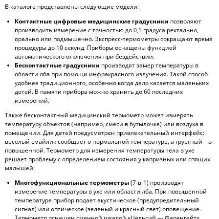
В каталоге представлены следующие модели:
Контактные
цифровые медицинские градусники
позволяют
производить измерение с точностью до 0,1 градуса ректально,
орально или подмышечно. Экспресс-термометры сокращают время
процедуры до 10 секунд. Приборы оснащены функцией
автоматического отключения при бездействии.
Бесконтактные градусники
производят замер температуры в
области лба при помощи инфракрасного излучения. Такой способ
удобнее традиционного, особенно когда дело касается маленьких
детей. В памяти прибора можно хранить до 60 последних
измерений.
Также бесконтактный медицинский термометр может измерять
температуру объектов (например, смеси в бутылочке) или воздуха в
помещении. Для детей предусмотрен привлекательный интерфейс:
веселый смайлик сообщает о нормальной температуре, а грустный – о
повышенной. Термометр для измерения температуры тела в ухе
решает проблему с определением состояния у капризных или спящих
малышей.
Многофункциональные термометры
(7-в-1) производят
измерение температуры в ухе или области лба. При повышенной
температуре прибор подает акустическое (предупредительный
сигнал) или оптическое (зеленый и красный свет) оповещение.
Термометр оснащен сменной шкалой «Цельсий — Фаренгейт».