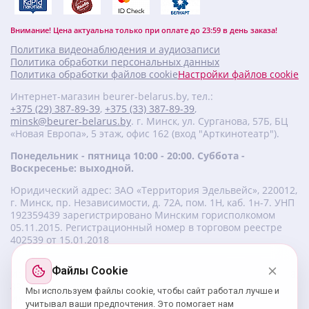
Внимание! Цена актуальна только при оплате до 23:59 в день заказа!
Политика видеонаблюдения и аудиозаписи
Политика обработки персональных данных
Политика обработки файлов cookie
Настройки файлов cookie
Интернет-магазин beurer-belarus.by, тел.:
+375 (29) 387-89-39
,
+375 (33) 387-89-39
,
minsk@beurer-belarus.by
. г. Минск, ул. Сурганова, 57Б, БЦ
«Новая Европа», 5 этаж, офис 162 (вход "Арткинотеатр").
Понедельник - пятница 10:00 - 20:00. Суббота -
Воскресенье: выходной.
Юридический адрес: ЗАО «Территория Эдельвейс», 220012,
г. Минск, пр. Независимости, д. 72А, пом. 1Н, каб. 1н-7. УНП
‎192359439 зарегистрировано Минским горисполкомом
05.11.2015. Регистрационный номер в торговом реестре
402539 от 15.01.2018
Файлы Cookie
Изготовитель beurer: Бойрер Гмбх, Софлингер штрассе 218,
89077-УЛМ, Германия.
Мы используем файлы cookie, чтобы сайт работал лучше и
Импортер: ЗАО «Территория Эдельвейс», 220056, г. Минск,
учитывал ваши предпочтения. Это помогает нам