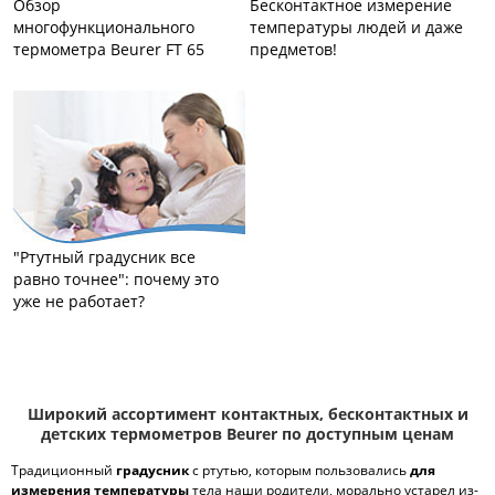
Обзор
Бесконтактное измерение
многофункционального
температуры людей и даже
термометра Beurer FT 65
предметов!
"Ртутный градусник все
равно точнее": почему это
уже не работает?
Широкий ассортимент контактных, бесконтактных и
детских термометров Beurer по доступным ценам
Традиционный
градусник
с ртутью, которым пользовались
для
измерения температуры
тела наши родители, морально устарел из-