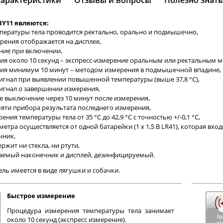
Характеристики
Отзывы и вопросы
Полезно знать
BY11 являются:
пературы тела проводится ректально, орально и подмышечно,
рения отображается на дисплее,
ние при включении,
ия около 10 секунд – экспресс-измерение оральным или ректальным м
ия минимум 10 минут – методом измерения в подмышечной впадине,
сигнал при выявлении повышенной температуры (выше 37,8 °С),
сигнал о завершении измерения,
е выключение через 10 минут после измерения,
мяти прибора результата последнего измерения,
ния температуры тела от 35 °С до 42,9 °С с точностью +/-0,1 °С,
етра осуществляется от одной батарейки (1 x 1,5 В LR41), которая вход
чник,
ржит ни стекла, ни ртути,
емый наконечник и дисплей, дезинфицируемый.
ль имеется в виде лягушки и собачки.
Быстрое измерение
Процедура измерения температуры тела занимает
около 10 секунд (экспресс измерение).