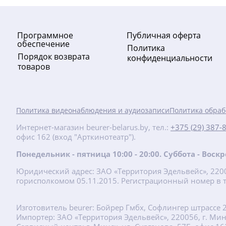
Программное
Публичная оферта
обеспечение
Политика
Порядок возврата
конфиденциальности
товаров
-20%
Политика видеонаблюдения и аудиозаписи
Политика обраб
89.68
руб.
Интернет-магазин beurer-belarus.by, тел.:
+375 (29) 387-
112.10 руб.
офис 162 (вход "Арткинотеатр").
HC 60 Фен
Понедельник - пятница 10:00 - 20:00. Суббота - Вос
Юридический адрес: ЗАО «Территория Эдельвейс», 22001
Подробнее
горисполкомом 05.11.2015. Регистрационный номер в т
Изготовитель beurer: Бойрер Гмбх, Софлингер штрассе 
Импортер: ЗАО «Территория Эдельвейс», 220056, г. Минск