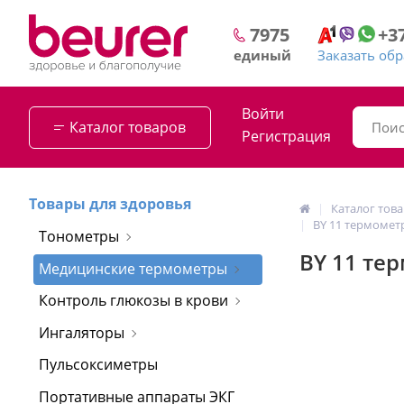
+3
7975
Заказать об
единый
Войти
Каталог товаров
Регистрация
Товары для здоровья
Каталог тов
BY 11 термомет
Тонометры
BY 11 те
Медицинские термометры
Контроль глюкозы в крови
Ингаляторы
Пульсоксиметры
Портативные аппараты ЭКГ