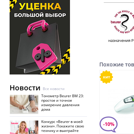
назначения Р
Похожие то
хит
Новости
Все новости
Тонометр Beurer BM 23:
простое и точное
измерение давления
дома
Конкурс «Beurer в моей
-10%
жизни». Покажите свою
технику и выиграйте