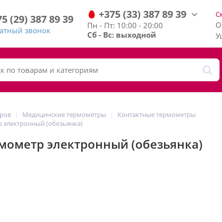
+375
(33)
387
89
39
С
75
(29)
387
89
39
О
Пн - Пт: 10:00 - 20:00
ратный звонок
Сб - Вс: выходной
У
аров
Медицинские термометры
Контактные термометры
р электронный (обезьянка)
рмометр электронный (обезьянка)