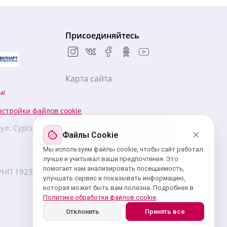
Присоединяйтесь
Карта сайта
а!
астройки файлов cookie
, ул. Сурганова, 57Б, БЦ «Новая Европа», 5 этаж,
Файлы Cookie
Мы используем файлы cookie, чтобы сайт работал
лучше и учитывал ваши предпочтения. Это
помогает нам анализировать посещаемость,
7. УНП ‎192359439 зарегистрировано Минским
улучшать сервис и показывать информацию,
которая может быть вам полезна. Подробнее в
Политике обработки файлов cookie
.
Отклонить
Принять все