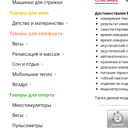
Описание
Машинки для стрижки
Товары для мам
Достоинствами 
измерение тем
Детство и материнство
результат изме
самотестирова
Товары для комфорта
время измерен
время измерен
Весы
акустический 
акустический 
Релаксация и массаж
автоматическо
хранение в па
Сон и отдых
диапазон измере
питание термом
Мобильное тепло
гибкий наконе
изделие не соде
Воздух
водонепроница
Товары для спорта
Также данная моде
Миостимуляторы
Весы
Пульсометры