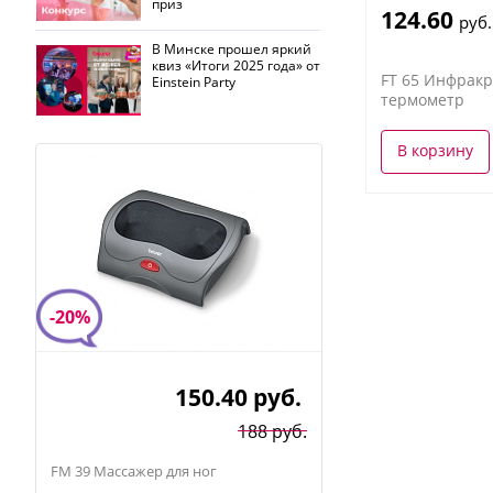
приз
124.60
руб.
В Минске прошел яркий
квиз «Итоги 2025 года» от
FT 65 Инфрак
Einstein Party
термометр
В корзину
-20%
150.40
руб.
188 руб.
FM 39 Массажер для ног