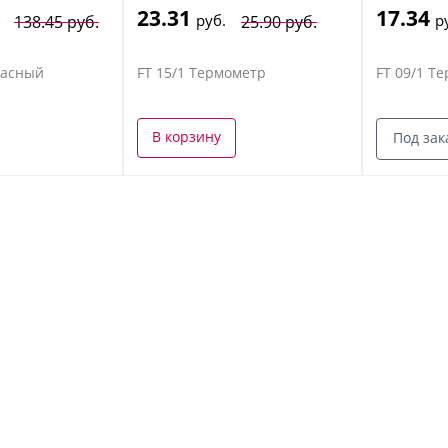
23.31
17.34
руб.
р
138.45 руб.
25.90 руб.
расный
FT 15/1 Термометр
FT 09/1 Т
В корзину
Под зак