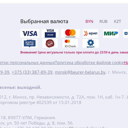
Выбранная валюта
BYN
RUB
KZT
Внимание! Цена актуальна только при оплате до 23:59 в день заказ
отки персональных данных
Политика обработки файлов cookie
Н
89-39
,
+375 (33) 387-89-39
,
minsk@beurer-belarus.by
. г. Минск
кресенье: выходной.
2, г. Минск, пр. Независимости, д. 72А, пом. 1Н, каб. 1н-
орговом реестре 402539 от 15.01.2018
218, 89077-УЛМ, Германия.
, ул. 50 лет Победы, д. 8, пом. 56.