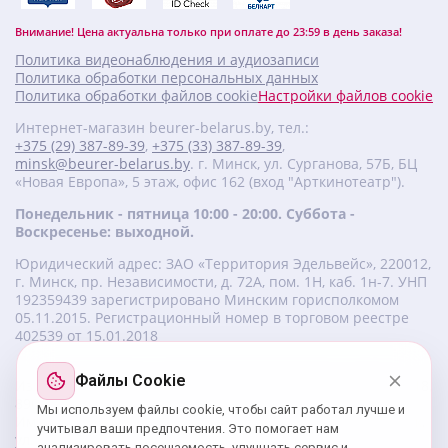
Внимание! Цена актуальна только при оплате до 23:59 в день заказа!
Политика видеонаблюдения и аудиозаписи
Политика обработки персональных данных
Политика обработки файлов cookie
Настройки файлов cookie
Интернет-магазин beurer-belarus.by, тел.:
+375 (29) 387-89-39
,
+375 (33) 387-89-39
,
minsk@beurer-belarus.by
. г. Минск, ул. Сурганова, 57Б, БЦ
«Новая Европа», 5 этаж, офис 162 (вход "Арткинотеатр").
Понедельник - пятница 10:00 - 20:00. Суббота -
Воскресенье: выходной.
Юридический адрес: ЗАО «Территория Эдельвейс», 220012,
г. Минск, пр. Независимости, д. 72А, пом. 1Н, каб. 1н-7. УНП
‎192359439 зарегистрировано Минским горисполкомом
05.11.2015. Регистрационный номер в торговом реестре
402539 от 15.01.2018
Файлы Cookie
Изготовитель beurer: Бойрер Гмбх, Софлингер штрассе 218,
89077-УЛМ, Германия.
Мы используем файлы cookie, чтобы сайт работал лучше и
Импортер: ЗАО «Территория Эдельвейс», 220056, г. Минск,
учитывал ваши предпочтения. Это помогает нам
ул. 50 лет Победы, д. 8, пом. 56.
анализировать посещаемость, улучшать сервис и