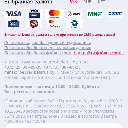
Выбранная валюта
BYN
RUB
KZT
Внимание! Цена актуальна только при оплате до 23:59 в день заказа!
Политика видеонаблюдения и аудиозаписи
Политика обработки персональных данных
Политика обработки файлов cookie
Настройки файлов cookie
Интернет-магазин beurer-belarus.by, тел.:
+375 (29) 387-89-39
,
+375 (33) 387-89-39
,
minsk@beurer-belarus.by
. г. Минск, ул. Сурганова, 57Б, БЦ
«Новая Европа», 5 этаж, офис 162 (вход "Арткинотеатр").
Понедельник - пятница 10:00 - 20:00. Суббота -
Воскресенье: выходной.
Юридический адрес: ЗАО «Территория Эдельвейс», 220012,
г. Минск, пр. Независимости, д. 72А, пом. 1Н, каб. 1н-7. УНП
‎192359439 зарегистрировано Минским горисполкомом
05.11.2015. Регистрационный номер в торговом реестре
402539 от 15.01.2018