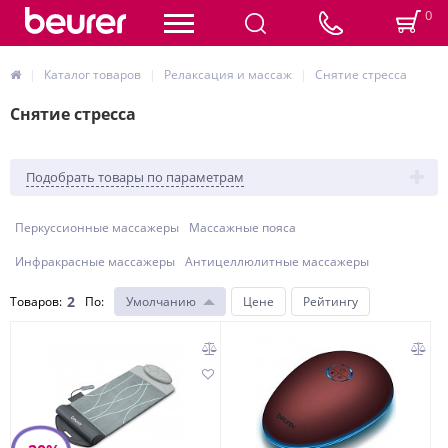
0
Каталог товаров
Релаксация и массаж
Снятие стресса
Снятие стресса
Подобрать товары по параметрам
Перкуссионные массажеры
Массажные пояса
Инфракрасные массажеры
Антицеллюлитные массажеры
2
Товаров:
По
:
Умолчанию
Цене
Рейтингу