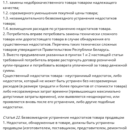
1.1. замены недоброкачественного товара товаром надлежащего
качества;
1.2. соразмерного уменьшения покупной цены товара;
1.3. незамедлительного безвозмездного устранения недостатков
товара;
1.4. возмещения расходов по устранению недостатков товара.
2. Потребитель вправе потребовать замены технически сложного
товара или дорогостоящего товара в случае обнаружения его
существенных недостатков. Перечень таких технически сложных
товаров утверждается Правительством Республики Беларусь.
3. Вместо предъявления указанных в пунктах 1 и 2 настоящей статьи
требований потребитель вправе расторгнуть договор розничной
купли-продажи и потребовать возврата уплаченной за товар денежной
суммы.
Существенный недостаток товара - неустранимый недостаток, либо
недостаток, который не может быть устранен без несоразмерных
расходов (в размере тридцати и более процентов от стоимости товара)
либо несоразмерных затрат времени (превышающих максимально
допустимые затраты времени), или выявляется неоднократно, или
проявляется вновь после его устранения, либо другие подобные
недостатки.
Статья 22.
Безвозмездное устранение недостатков товара продавцом
1. Недостатки, обнаруженные в товаре, должны быть устранены
продавцом (изготовителем, поставщиком, представителем, ремонтной