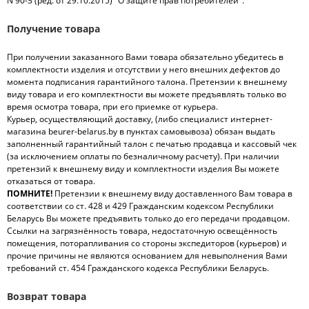
N 90-З (ред. от 29.10.2015) "О защите прав потребителей".
Получение товара
При получении заказанного Вами товара обязательно убедитесь в
комплектности изделия и отсутствии у него внешних дефектов до
момента подписания гарантийного талона. Претензии к внешнему
виду товара и его комплектности вы можете предъявлять только во
время осмотра товара, при его приемке от курьера.
Курьер, осуществляющий доставку, (либо специалист интернет-
магазина beurer-belarus.by в пунктах самовывоза) обязан выдать
заполненный гарантийный талон с печатью продавца и кассовый чек
(за исключением оплаты по безналичному расчету). При наличии
претензий к внешнему виду и комплектности изделия Вы можете
отказаться от товара.
ПОМНИТЕ!
Претензии к внешнему виду доставленного Вам товара в
соответствии со ст. 428 и 429 Гражданским кодексом Республики
Беларусь Вы можете предъявить только до его передачи продавцом.
Ссылки на загрязнённость товара, недостаточную освещённость
помещения, поторапливания со стороны экспедиторов (курьеров) и
прочие причины не являются основанием для невыполнения Вами
требований ст. 454 Гражданского кодекса Республики Беларусь.
Возврат товара