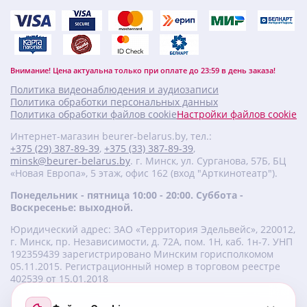
Внимание! Цена актуальна только при оплате до 23:59 в день заказа!
Политика видеонаблюдения и аудиозаписи
Политика обработки персональных данных
Политика обработки файлов cookie
Настройки файлов cookie
Интернет-магазин beurer-belarus.by, тел.:
+375 (29) 387-89-39
,
+375 (33) 387-89-39
,
minsk@beurer-belarus.by
. г. Минск, ул. Сурганова, 57Б, БЦ
«Новая Европа», 5 этаж, офис 162 (вход "Арткинотеатр").
Понедельник - пятница 10:00 - 20:00. Суббота -
Воскресенье: выходной.
Юридический адрес: ЗАО «Территория Эдельвейс», 220012,
г. Минск, пр. Независимости, д. 72А, пом. 1Н, каб. 1н-7. УНП
‎192359439 зарегистрировано Минским горисполкомом
05.11.2015. Регистрационный номер в торговом реестре
402539 от 15.01.2018