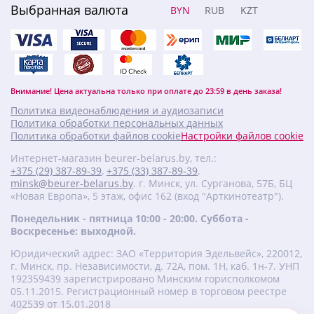
Выбранная валюта
BYN
RUB
KZT
Внимание! Цена актуальна только при оплате до 23:59 в день заказа!
Политика видеонаблюдения и аудиозаписи
Политика обработки персональных данных
Политика обработки файлов cookie
Настройки файлов cookie
Интернет-магазин beurer-belarus.by, тел.:
+375 (29) 387-89-39
,
+375 (33) 387-89-39
,
minsk@beurer-belarus.by
. г. Минск, ул. Сурганова, 57Б, БЦ
«Новая Европа», 5 этаж, офис 162 (вход "Арткинотеатр").
Понедельник - пятница 10:00 - 20:00. Суббота -
Воскресенье: выходной.
Юридический адрес: ЗАО «Территория Эдельвейс», 220012,
г. Минск, пр. Независимости, д. 72А, пом. 1Н, каб. 1н-7. УНП
‎192359439 зарегистрировано Минским горисполкомом
05.11.2015. Регистрационный номер в торговом реестре
402539 от 15.01.2018