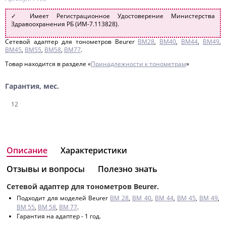
✓ Имеет Регистрационное Удостоверение Министерства
Здравоохранения РБ (ИМ-7.113828).
Сетевой адаптер для тонометров Beurer
BM28
,
BM40
,
BM44
,
BM49
,
BM45
,
BM55
,
BM58
,
BM77
.
Товар находится в разделе «
Принадлежности к тонометрам
»
Гарантия, мес.
12
Описание
Характеристики
Отзывы и вопросы
Полезно знать
Сетевой адаптер для тонометров Beurer.
Подходит для моделей Beurer
BM 28
,
BM 40
,
BM 44
,
BM 45
,
BM 49
,
BM 55
,
BM 58
,
BM 77
.
Гарантия на адаптер - 1 год.