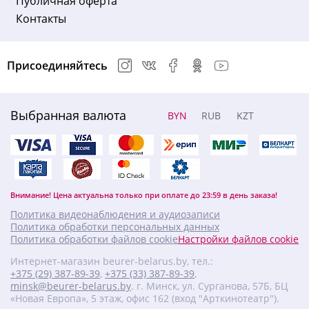
Публичная оферта
Контакты
Присоединяйтесь
Выбранная валюта
BYN
RUB
KZT
Внимание! Цена актуальна только при оплате до 23:59 в день заказа!
Политика видеонаблюдения и аудиозаписи
Политика обработки персональных данных
Политика обработки файлов cookie
Настройки файлов cookie
Интернет-магазин beurer-belarus.by, тел.:
+375 (29) 387-89-39
,
+375 (33) 387-89-39
,
minsk@beurer-belarus.by
. г. Минск, ул. Сурганова, 57Б, БЦ
«Новая Европа», 5 этаж, офис 162 (вход "Арткинотеатр").