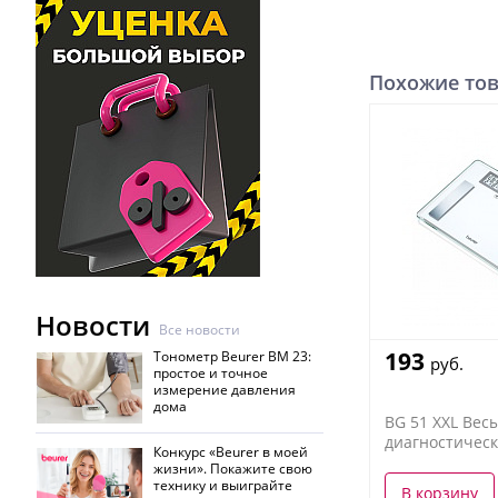
Похожие то
Новости
Все новости
193
Тонометр Beurer BM 23:
руб.
простое и точное
измерение давления
дома
BG 51 XXL Вес
диагностичес
Конкурс «Beurer в моей
жизни». Покажите свою
технику и выиграйте
В корзину