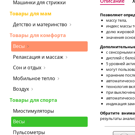
Описание
Машинки для стрижки
Товары для мам
Позволяют опре
массу тела,
Детство и материнство
индекс массы т
долю жировой м
Товары для комфорта
значения основ
Весы
Дополнительные
с сенсорными 
Релаксация и массаж
дисплей с бело
5 уровней акти
Сон и отдых
могут пользова
хранение после
Мобильное тепло
автоматическо
технология вклю
Воздух
при выключени
автоматическо
Товары для спорта
индикация зам
Миостимуляторы
Обратите внима
результаты анализ
Весы
Пульсометры