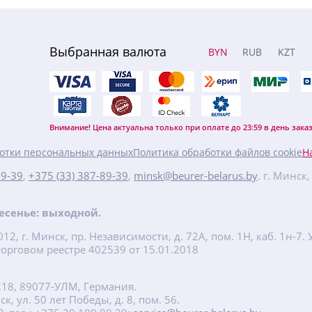
Выбранная валюта
BYN
RUB
KZT
Внимание! Цена актуальна только при оплате до 23:59 в день заказ
отки персональных данных
Политика обработки файлов cookie
Н
89-39
,
+375 (33) 387-89-39
,
minsk@beurer-belarus.by
. г. Минск
кресенье: выходной.
2, г. Минск, пр. Независимости, д. 72А, пом. 1Н, каб. 1н-
орговом реестре 402539 от 15.01.2018
218, 89077-УЛМ, Германия.
, ул. 50 лет Победы, д. 8, пом. 56.