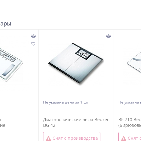
вары
Не указана цена
за 1 шт
Не указана
ы
Диагностические весы Beurer
BF 710 Ве
кие
BG 42
(Бирюзов
Снят с производства
Снят 