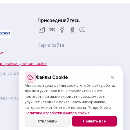
Присоединяйтесь
Карта сайта
а!
астройки файлов cookie
, ул. Сурганова, 57Б, БЦ «Новая Европа», 5 этаж,
Файлы Cookie
Мы используем файлы cookie, чтобы сайт работал
лучше и учитывал ваши предпочтения. Это
помогает нам анализировать посещаемость,
7. УНП ‎192359439 зарегистрировано Минским
улучшать сервис и показывать информацию,
которая может быть вам полезна. Подробнее в
Политике обработки файлов cookie
.
Отклонить
Принять все