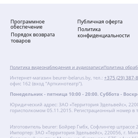
Программное
Публичная оферта
обеспечение
Политика
Порядок возврата
конфиденциальности
товаров
-10%
Политика видеонаблюдения и аудиозаписи
Политика обраб
135
руб.
Интернет-магазин beurer-belarus.by, тел.:
+375 (29) 387-
офис 162 (вход "Арткинотеатр").
150 руб.
Понедельник - пятница 10:00 - 20:00. Суббота - Вос
Ирригатор Bitvae C6 (белый)
Юридический адрес: ЗАО «Территория Эдельвейс», 22001
горисполкомом 05.11.2015. Регистрационный номер в т
Подробнее
Изготовитель beurer: Бойрер Гмбх, Софлингер штрассе 
new
Импортер: ЗАО «Территория Эдельвейс», 220056, г. Минск