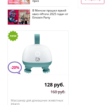
приз
В Минске прошел яркий
квиз «Итоги 2025 года» от
Einstein Party
new
-20%
128
руб.
160 руб.
Массажер для домашних животных
PP410