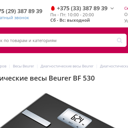
+375
(33)
387
89
39
С
75
(29)
387
89
39
О
Пн - Пт: 10:00 - 20:00
ратный звонок
Сб - Вс: выходной
У
аров
Весы Beurer
Диагностические весы Beurer
Диагностически
ические весы Beurer BF 530