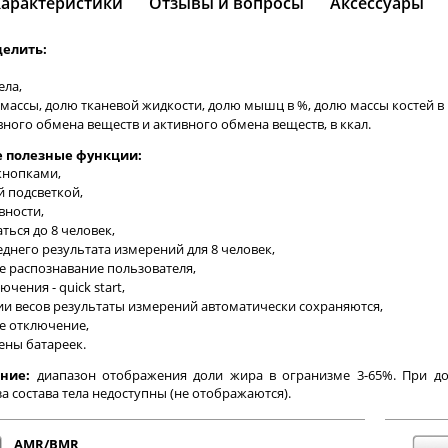
Характеристики
Отзывы и вопросы
Аксессуары
делить:
ела,
ассы, долю тканевой жидкости, долю мышц в %, долю массы костей в 
ного обмена веществ и активного обмена веществ, в ккал.
 полезные функции:
кнопками,
й подсветкой,
вности,
ться до 8 человек,
днего результата измерений для 8 человек,
е распознавание пользователя,
чения - quick start,
и весов результаты измерений автоматически сохраняются,
е отключение,
ены батареек.
ние:
диапазон отображения доли жира в огранизме 3-65%. При до
а состава тела недоступны (не отображаются).
AMR/BMR