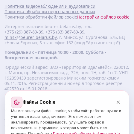
Политика видеонаблюдения и аудиозаписи
Политика обработки персональных данных
Политика обработки файлов cookie
Настройки файлов cookie
Интернет-магазин beurer-belarus.by, тел.:
+375 (29) 387-89-39
,
+375 (33) 387-89-39
,
minsk@beurer-belarus.by
. г. Минск, ул. Сурганова, 57Б, БЦ
«Новая Европа», 5 этаж, офис 162 (вход "Арткинотеатр").
Понедельник - пятница 10:00 - 20:00. Суббота -
Воскресенье: выходной.
Юридический адрес: ЗАО «Территория Эдельвейс», 220012,
г. Минск, пр. Независимости, д. 72А, пом. 1Н, каб. 1н-7. УНП
‎192359439 зарегистрировано Минским горисполкомом
05.11.2015. Регистрационный номер в торговом реестре
402539 от 15.01.2018
Файлы Cookie
Изготовитель beurer: Бойрер Гмбх, Софлингер штрассе 218,
89077-УЛМ, Германия.
Мы используем файлы cookie, чтобы сайт работал лучше и
Импортер: ЗАО «Территория Эдельвейс», 220056, г. Минск,
учитывал ваши предпочтения. Это помогает нам
ул. 50 лет Победы, д. 8, пом. 56.
анализировать посещаемость, улучшать сервис и
Сервисный центр: г. Минск, ул. Сурганова, 57Б, офис 162,
показывать информацию, которая может быть вам
тел.: +375 29 180 89 39;
service@beurer-belarus.by
полезна. Подробнее в
Политике обработки файлов cookie
.