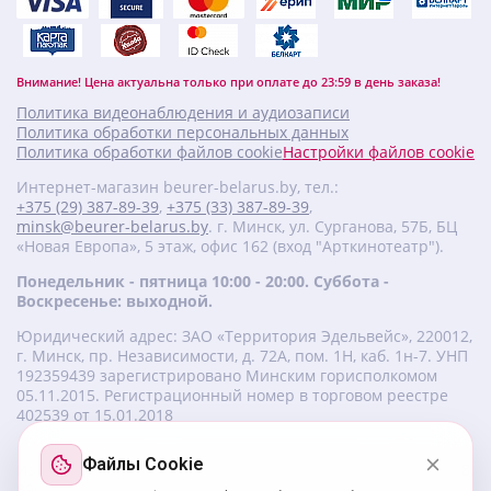
Внимание! Цена актуальна только при оплате до 23:59 в день заказа!
Политика видеонаблюдения и аудиозаписи
Политика обработки персональных данных
Политика обработки файлов cookie
Настройки файлов cookie
Интернет-магазин beurer-belarus.by, тел.:
+375 (29) 387-89-39
,
+375 (33) 387-89-39
,
minsk@beurer-belarus.by
. г. Минск, ул. Сурганова, 57Б, БЦ
«Новая Европа», 5 этаж, офис 162 (вход "Арткинотеатр").
Понедельник - пятница 10:00 - 20:00. Суббота -
Воскресенье: выходной.
Юридический адрес: ЗАО «Территория Эдельвейс», 220012,
г. Минск, пр. Независимости, д. 72А, пом. 1Н, каб. 1н-7. УНП
‎192359439 зарегистрировано Минским горисполкомом
05.11.2015. Регистрационный номер в торговом реестре
402539 от 15.01.2018
Файлы Cookie
Изготовитель beurer: Бойрер Гмбх, Софлингер штрассе 218,
89077-УЛМ, Германия.