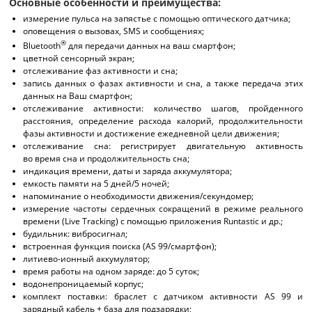
Основные особенности и преимущества:
измерение пульса на запястье с помощью оптического датчика;
оповещения о вызовах, SMS и сообщениях;
®
Bluetooth
для передачи данных на ваш смартфон;
цветной сенсорный экран;
отслеживание фаз активности и сна;
запись данных о фазах активности и сна, а также передача этих
данных на Ваш смартфон;
отслеживание активности: количество шагов, пройденного
расстояния, определение расхода калорий, продолжительности
фазы активности и достижение ежедневной цели движения;
отслеживание сна: регистрирует двигательную активность
во время сна и продолжительность сна;
индикация времени, даты и заряда аккумулятора;
емкость памяти на 5 дней/5 ночей;
напоминание о необходимости движения/секундомер;
измерение частоты сердечных сокращений в режиме реального
времени (Live Tracking) с помощью приложения Runtastic и др.;
будильник: вибросигнал;
встроенная функция поиска (AS 99/смартфон);
литиево-ионный аккумулятор;
время работы на одном заряде: до 5 суток;
водонепроницаемый корпус;
комплект поставки: браслет с датчиком активности AS 99 и
зарядный кабель + база для подзарядки;