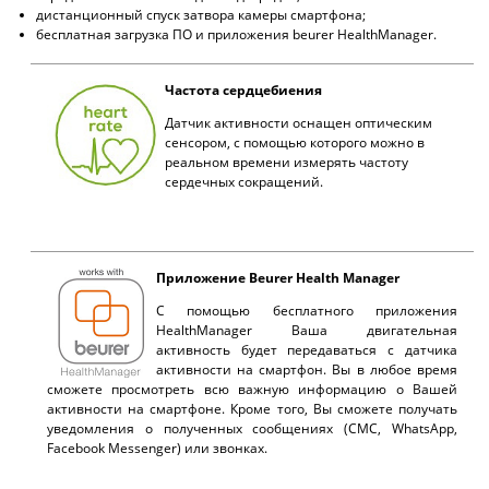
дистанционный спуск затвора камеры смартфона;
бесплатная загрузка ПО и приложения beurer HealthManager.
Частота сердцебиения
Датчик активности оснащен оптическим
сенсором, с помощью которого можно в
реальном времени измерять частоту
сердечных сокращений.
Приложение Beurer Health Manager
С помощью бесплатного приложения
HealthManager Ваша двигательная
активность будет передаваться с датчика
активности на смартфон. Вы в любое время
сможете просмотреть всю важную информацию о Вашей
активности на смартфоне. Кроме того, Вы сможете получать
уведомления о полученных сообщениях (СМС, WhatsApp,
Facebook Messenger) или звонках.