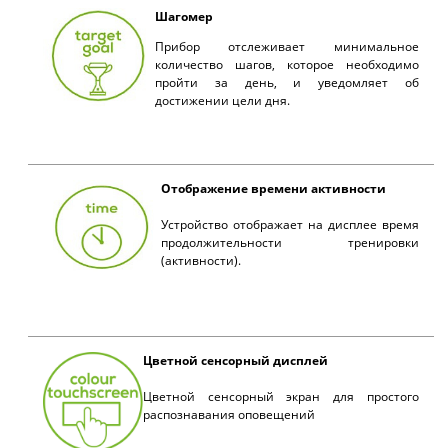
Шагомер
Прибор отслеживает минимальное
количество шагов, которое необходимо
пройти за день, и уведомляет об
достижении цели дня.
Отображение времени активности
Устройство отображает на дисплее время
продолжительности тренировки
(активности).
Цветной сенсорный дисплей
Цветной сенсорный экран для простого
распознавания оповещений