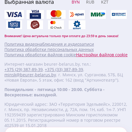
Выбранная валюта
BYN
RUB
KZT
Внимание! Цена актуальна только при оплате до 23:59 в день заказа!
Политика видеонаблюдения и аудиозаписи
Политика обработки персональных данных
Политика обработки файлов cookie
Настройки файлов cookie
Интернет-магазин beurer-belarus.by, тел.:
+375 (29) 387-89-39
,
+375 (33) 387-89-39
,
minsk@beurer-belarus.by
. г. Минск, ул. Сурганова, 57Б, БЦ
«Новая Европа», 5 этаж, офис 162 (вход "Арткинотеатр").
Понедельник - пятница 10:00 - 20:00. Суббота -
Воскресенье: выходной.
Юридический адрес: ЗАО «Территория Эдельвейс», 220012,
г. Минск, пр. Независимости, д. 72А, пом. 1Н, каб. 1н-7. УНП
‎192359439 зарегистрировано Минским горисполкомом
05.11.2015. Регистрационный номер в торговом реестре
402539 от 15.01.2018