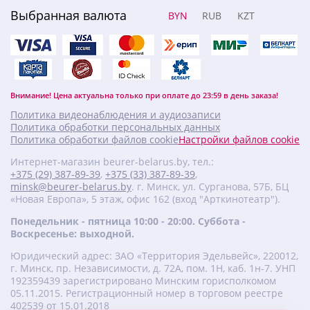
Выбранная валюта
BYN
RUB
KZT
Внимание! Цена актуальна только при оплате до 23:59 в день заказа!
Политика видеонаблюдения и аудиозаписи
Политика обработки персональных данных
Политика обработки файлов cookie
Настройки файлов cookie
Интернет-магазин beurer-belarus.by, тел.:
+375 (29) 387-89-39
,
+375 (33) 387-89-39
,
minsk@beurer-belarus.by
. г. Минск, ул. Сурганова, 57Б, БЦ
«Новая Европа», 5 этаж, офис 162 (вход "Арткинотеатр").
Понедельник - пятница 10:00 - 20:00. Суббота -
Воскресенье: выходной.
Юридический адрес: ЗАО «Территория Эдельвейс», 220012,
г. Минск, пр. Независимости, д. 72А, пом. 1Н, каб. 1н-7. УНП
‎192359439 зарегистрировано Минским горисполкомом
05.11.2015. Регистрационный номер в торговом реестре
402539 от 15.01.2018