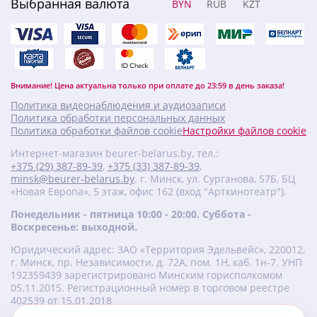
Выбранная валюта
BYN
RUB
KZT
Внимание! Цена актуальна только при оплате до 23:59 в день заказа!
Политика видеонаблюдения и аудиозаписи
Политика обработки персональных данных
Политика обработки файлов cookie
Настройки файлов cookie
Интернет-магазин beurer-belarus.by, тел.:
+375 (29) 387-89-39
,
+375 (33) 387-89-39
,
minsk@beurer-belarus.by
. г. Минск, ул. Сурганова, 57Б, БЦ
«Новая Европа», 5 этаж, офис 162 (вход "Арткинотеатр").
Понедельник - пятница 10:00 - 20:00. Суббота -
Воскресенье: выходной.
Юридический адрес: ЗАО «Территория Эдельвейс», 220012,
г. Минск, пр. Независимости, д. 72А, пом. 1Н, каб. 1н-7. УНП
‎192359439 зарегистрировано Минским горисполкомом
05.11.2015. Регистрационный номер в торговом реестре
402539 от 15.01.2018