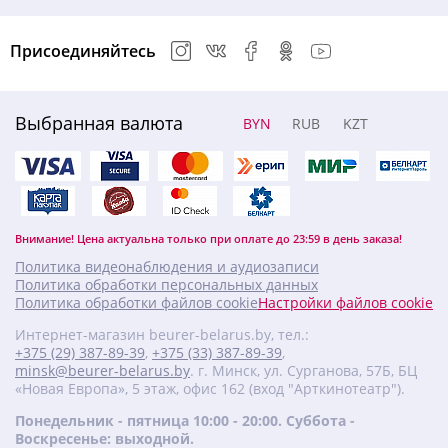
Присоединяйтесь
Выбранная валюта
BYN
RUB
KZT
Внимание! Цена актуальна только при оплате до 23:59 в день заказа!
Политика видеонаблюдения и аудиозаписи
Политика обработки персональных данных
Политика обработки файлов cookie
Настройки файлов cookie
Интернет-магазин beurer-belarus.by, тел.:
+375 (29) 387-89-39
,
+375 (33) 387-89-39
,
minsk@beurer-belarus.by
. г. Минск, ул. Сурганова, 57Б, БЦ
«Новая Европа», 5 этаж, офис 162 (вход "Арткинотеатр").
Понедельник - пятница 10:00 - 20:00. Суббота -
Воскресенье: выходной.