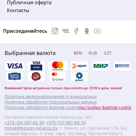
Публичная оферта
Контакты
Присоединяйтесь
Выбранная валюта
BYN
RUB
KZT
Внимание! Цена актуальна только при оплате до 23:59 в день заказа!
Политика видеонаблюдения и аудиозаписи
Политика обработки персональных данных
Политика обработки файлов cookie
Настройки файлов cookie
Интернет-магазин beurer-belarus.by, тел.:
+375 (29) 387-89-39
,
+375 (33) 387-89-39
,
minsk@beurer-belarus.by
. г. Минск, ул. Сурганова, 57Б, БЦ
«Новая Европа», 5 этаж, офис 162 (вход "Арткинотеатр").