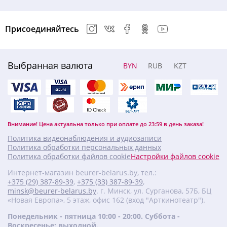
Присоединяйтесь
Выбранная валюта
BYN
RUB
KZT
Внимание! Цена актуальна только при оплате до 23:59 в день заказа!
Политика видеонаблюдения и аудиозаписи
Политика обработки персональных данных
Политика обработки файлов cookie
Настройки файлов cookie
Интернет-магазин beurer-belarus.by, тел.:
+375 (29) 387-89-39
,
+375 (33) 387-89-39
,
minsk@beurer-belarus.by
. г. Минск, ул. Сурганова, 57Б, БЦ
«Новая Европа», 5 этаж, офис 162 (вход "Арткинотеатр").
Понедельник - пятница 10:00 - 20:00. Суббота -
Воскресенье: выходной.