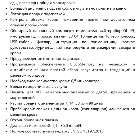
еды, после еды, общая маркировка
Большой дисплей с подсветкой, с интуитивно понятным меню
Лоток для ввода с подсветкой
Контроль объема крови: измерение только при достаточном
объеме пробы крови
Обширный начальный комплект: измерительный прибор GL 49,
инструмент для прокалывания LD 04, 10 ланцетов, 10 тест-полосок,
USB-кабель, футляр, инструкция по применению, краткое
руководство, журнал для записи результатов измерения сахара в
крови
Предупреждение о кетонах на дисплее
Программное обеспечение GlucoMemory на немецком и
английском языках: простой обзор результатов и тенденций в
целевом коридоре
Необходимое количество крови: 0,5 микролитра
Время измерения: ок. 5 секунд
Память для 900 измеренных значений с датой, временем и
маркировкой
Расчет среднего значения за 7, 14, 30 или 90 дней
Проба крови: свежая цельная кровь (капиллярная) или венозная
цельная кровь
Откалиброванная плазма
Диапазон измерений: 1,1 - 35,0 mmol/L
Полное соответствие стандарту EN ISO 15197:2015