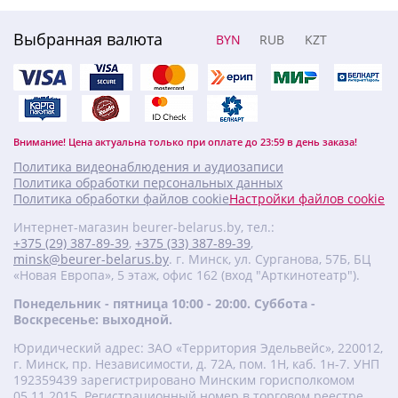
Выбранная валюта
BYN
RUB
KZT
Внимание! Цена актуальна только при оплате до 23:59 в день заказа!
Политика видеонаблюдения и аудиозаписи
Политика обработки персональных данных
Политика обработки файлов cookie
Настройки файлов cookie
Интернет-магазин beurer-belarus.by, тел.:
+375 (29) 387-89-39
,
+375 (33) 387-89-39
,
minsk@beurer-belarus.by
. г. Минск, ул. Сурганова, 57Б, БЦ
«Новая Европа», 5 этаж, офис 162 (вход "Арткинотеатр").
Понедельник - пятница 10:00 - 20:00. Суббота -
Воскресенье: выходной.
Юридический адрес: ЗАО «Территория Эдельвейс», 220012,
г. Минск, пр. Независимости, д. 72А, пом. 1Н, каб. 1н-7. УНП
‎192359439 зарегистрировано Минским горисполкомом
05.11.2015. Регистрационный номер в торговом реестре