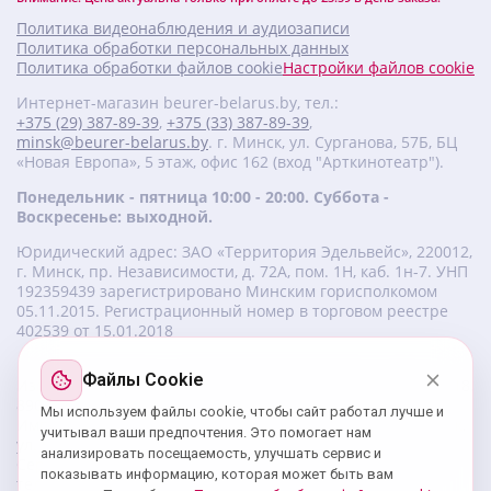
Политика видеонаблюдения и аудиозаписи
Политика обработки персональных данных
Политика обработки файлов cookie
Настройки файлов cookie
Интернет-магазин beurer-belarus.by, тел.:
+375 (29) 387-89-39
,
+375 (33) 387-89-39
,
minsk@beurer-belarus.by
. г. Минск, ул. Сурганова, 57Б, БЦ
«Новая Европа», 5 этаж, офис 162 (вход "Арткинотеатр").
Понедельник - пятница 10:00 - 20:00. Суббота -
Воскресенье: выходной.
Юридический адрес: ЗАО «Территория Эдельвейс», 220012,
г. Минск, пр. Независимости, д. 72А, пом. 1Н, каб. 1н-7. УНП
‎192359439 зарегистрировано Минским горисполкомом
05.11.2015. Регистрационный номер в торговом реестре
402539 от 15.01.2018
Файлы Cookie
Изготовитель beurer: Бойрер Гмбх, Софлингер штрассе 218,
89077-УЛМ, Германия.
Мы используем файлы cookie, чтобы сайт работал лучше и
Импортер: ЗАО «Территория Эдельвейс», 220056, г. Минск,
учитывал ваши предпочтения. Это помогает нам
ул. 50 лет Победы, д. 8, пом. 56.
анализировать посещаемость, улучшать сервис и
Сервисный центр: г. Минск, ул. Сурганова, 57Б, офис 162,
показывать информацию, которая может быть вам
тел.: +375 29 180 89 39;
service@beurer-belarus.by