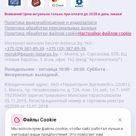
Внимание! Цена актуальна только при оплате до 23:59 в день заказа!
Политика видеонаблюдения и аудиозаписи
Политика обработки персональных данных
Политика обработки файлов cookie
Настройки файлов cookie
Интернет-магазин beurer-belarus.by, тел.:
+375 (29) 387-89-39
,
+375 (33) 387-89-39
,
minsk@beurer-belarus.by
. г. Минск, ул. Сурганова, 57Б, БЦ
«Новая Европа», 5 этаж, офис 162 (вход "Арткинотеатр").
Понедельник - пятница 10:00 - 20:00. Суббота -
Воскресенье: выходной.
Юридический адрес: ЗАО «Территория Эдельвейс», 220012,
г. Минск, пр. Независимости, д. 72А, пом. 1Н, каб. 1н-7. УНП
‎192359439 зарегистрировано Минским горисполкомом
05.11.2015. Регистрационный номер в торговом реестре
402539 от 15.01.2018
Файлы Cookie
Изготовитель beurer: Бойрер Гмбх, Софлингер штрассе 218,
89077-УЛМ, Германия.
Мы используем файлы cookie, чтобы сайт работал лучше и
Импортер: ЗАО «Территория Эдельвейс», 220056, г. Минск,
учитывал ваши предпочтения. Это помогает нам