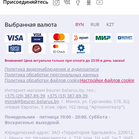
Присоединяйтесь
Выбранная валюта
BYN
RUB
KZT
Внимание! Цена актуальна только при оплате до 23:59 в день заказа!
Политика видеонаблюдения и аудиозаписи
Политика обработки персональных данных
Политика обработки файлов cookie
Настройки файлов cookie
Интернет-магазин beurer-belarus.by, тел.:
+375 (29) 387-89-39
,
+375 (33) 387-89-39
,
minsk@beurer-belarus.by
. г. Минск, ул. Сурганова, 57Б, БЦ
«Новая Европа», 5 этаж, офис 162 (вход "Арткинотеатр").
Понедельник - пятница 10:00 - 20:00. Суббота -
Воскресенье: выходной.
Юридический адрес: ЗАО «Территория Эдельвейс», 220012,
г. Минск, пр. Независимости, д. 72А, пом. 1Н, каб. 1н-7. УНП