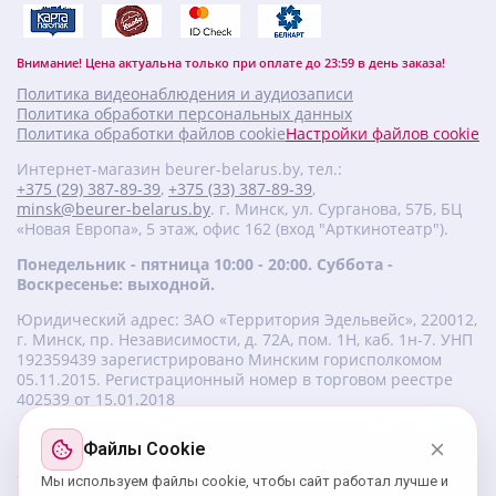
Внимание! Цена актуальна только при оплате до 23:59 в день заказа!
Политика видеонаблюдения и аудиозаписи
Политика обработки персональных данных
Политика обработки файлов cookie
Настройки файлов cookie
Интернет-магазин beurer-belarus.by, тел.:
+375 (29) 387-89-39
,
+375 (33) 387-89-39
,
minsk@beurer-belarus.by
. г. Минск, ул. Сурганова, 57Б, БЦ
«Новая Европа», 5 этаж, офис 162 (вход "Арткинотеатр").
Понедельник - пятница 10:00 - 20:00. Суббота -
Воскресенье: выходной.
Юридический адрес: ЗАО «Территория Эдельвейс», 220012,
г. Минск, пр. Независимости, д. 72А, пом. 1Н, каб. 1н-7. УНП
‎192359439 зарегистрировано Минским горисполкомом
05.11.2015. Регистрационный номер в торговом реестре
402539 от 15.01.2018
Файлы Cookie
Изготовитель beurer: Бойрер Гмбх, Софлингер штрассе 218,
89077-УЛМ, Германия.
Мы используем файлы cookie, чтобы сайт работал лучше и
Импортер: ЗАО «Территория Эдельвейс», 220056, г. Минск,