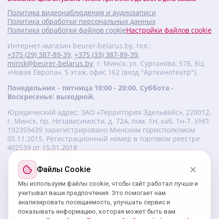
Политика видеонаблюдения и аудиозаписи
Политика обработки персональных данных
Политика обработки файлов cookie
Настройки файлов cookie
Интернет-магазин beurer-belarus.by, тел.:
+375 (29) 387-89-39
,
+375 (33) 387-89-39
,
minsk@beurer-belarus.by
. г. Минск, ул. Сурганова, 57Б, БЦ
«Новая Европа», 5 этаж, офис 162 (вход "Арткинотеатр").
Понедельник - пятница 10:00 - 20:00. Суббота -
Воскресенье: выходной.
Юридический адрес: ЗАО «Территория Эдельвейс», 220012,
г. Минск, пр. Независимости, д. 72А, пом. 1Н, каб. 1н-7. УНП
‎192359439 зарегистрировано Минским горисполкомом
05.11.2015. Регистрационный номер в торговом реестре
402539 от 15.01.2018
Файлы Cookie
Изготовитель beurer: Бойрер Гмбх, Софлингер штрассе 218,
89077-УЛМ, Германия.
Мы используем файлы cookie, чтобы сайт работал лучше и
Импортер: ЗАО «Территория Эдельвейс», 220056, г. Минск,
учитывал ваши предпочтения. Это помогает нам
ул. 50 лет Победы, д. 8, пом. 56.
анализировать посещаемость, улучшать сервис и
Сервисный центр: г. Минск, ул. Сурганова, 57Б, офис 162,
показывать информацию, которая может быть вам
тел.: +375 29 180 89 39;
service@beurer-belarus.by