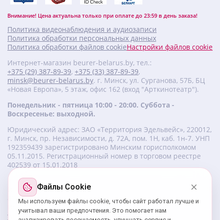
Внимание! Цена актуальна только при оплате до 23:59 в день заказа!
Политика видеонаблюдения и аудиозаписи
Политика обработки персональных данных
Политика обработки файлов cookie
Настройки файлов cookie
Интернет-магазин beurer-belarus.by, тел.:
+375 (29) 387-89-39
,
+375 (33) 387-89-39
,
minsk@beurer-belarus.by
. г. Минск, ул. Сурганова, 57Б, БЦ
«Новая Европа», 5 этаж, офис 162 (вход "Арткинотеатр").
Понедельник - пятница 10:00 - 20:00. Суббота -
Воскресенье: выходной.
Юридический адрес: ЗАО «Территория Эдельвейс», 220012,
г. Минск, пр. Независимости, д. 72А, пом. 1Н, каб. 1н-7. УНП
‎192359439 зарегистрировано Минским горисполкомом
05.11.2015. Регистрационный номер в торговом реестре
402539 от 15.01.2018
Файлы Cookie
Изготовитель beurer: Бойрер Гмбх, Софлингер штрассе 218,
89077-УЛМ, Германия.
Мы используем файлы cookie, чтобы сайт работал лучше и
Импортер: ЗАО «Территория Эдельвейс», 220056, г. Минск,
учитывал ваши предпочтения. Это помогает нам
ул. 50 лет Победы, д. 8, пом. 56.
анализировать посещаемость, улучшать сервис и