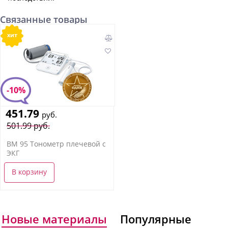
Связанные товары
хит
-10%
451.79
руб.
501.99 руб.
BM 95 Тонометр плечевой с
ЭКГ
В корзину
Новые материалы
Популярные