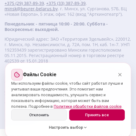
+375 (29) 387-89-39
,
+375 (33) 387-89-39
,
minsk@beurer-belarus.by
. г. Минск, ул. Сурганова, 57Б, БЦ
«Новая Европа», 5 этаж, офис 162 (вход "Арткинотеатр").
Понедельник - пятница 10:00 - 20:00. Суббота -
Воскресенье: выходной.
Юридический адрес: ЗАО «Территория Эдельвейс», 220012,
г. Минск, пр. Независимости, д. 72А, пом. 1Н, каб. 1н-7. УНП
‎192359439 зарегистрировано Минским горисполкомом
05.11.2015. Регистрационный номер в торговом реестре
402539 от 15.01.2018
Файлы Cookie
Изготовитель beurer: Бойрер Гмбх, Софлингер штрассе 218,
89077-УЛМ, Германия.
Мы используем файлы cookie, чтобы сайт работал лучше и
Импортер: ЗАО «Территория Эдельвейс», 220056, г. Минск,
учитывал ваши предпочтения. Это помогает нам
ул. 50 лет Победы, д. 8, пом. 56.
анализировать посещаемость, улучшать сервис и
Сервисный центр: г. Минск, ул. Сурганова, 57Б, офис 162,
показывать информацию, которая может быть вам
тел.: +375 29 180 89 39;
service@beurer-belarus.by
полезна. Подробнее в
Политике обработки файлов cookie
.
Отклонить
Принять все
Карта сайта
Настроить выбор
Каталог
Сравнение
0
Отложенные
0
Вход