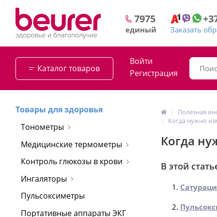
+3
7975
Заказать об
единый
Войти
Каталог товаров
Регистрация
Товары для здоровья
Полезная и
Когда нужно из
Тонометры
Когда ну
Медицинские термометры
Контроль глюкозы в крови
В этой стать
Ингаляторы
Сатураци
Пульсоксиметры
Пульсокс
Портативные аппараты ЭКГ