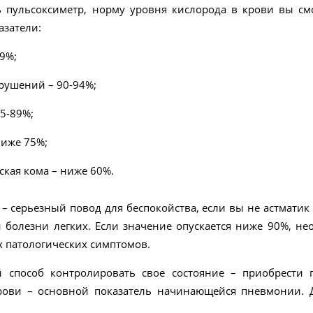
ть пульсоксиметр, норму уровня кислорода в крови вы см
азатели:
9%;
арушений – 90-94%;
75-89%;
ниже 75%;
ская кома – ниже 60%.
– серьезный повод для беспокойства, если вы не астматик
 болезни легких. Если значение опускается ниже 90%, не
 патологических симптомов.
 способ контролировать свое состояние – приобрести 
рови – основной показатель начинающейся пневмонии. Д