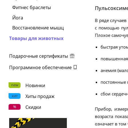
Фитнес браслеты
Пульсоксиме
Йога
В ряде случаев
Восстановление мышц
с помощью пул
Плохое самочув
Товары для животных
быстрая уто
Подарочные сертификаты
повышенная 
Программное обеспечение
анемия (мало
постоянные 
new
Новинки
сбои сердечн
хит
Хиты продаж
%
Скидки
Прибор, измер
возраста показ
означает в том