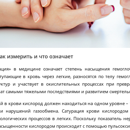
как измерить и что означает
ация» в медицине означает степень насыщения гемогл
ступающие в кровь через легкие, разносятся по телу гем
уктур и участвует в окислительных процессах при прев
ват самыми тяжелыми последствиями и развитием смертель
в крови кислород должен находиться на одном уровне – 9
и нарушений газообмена. Сатурация крови кислородом 
логических процессов в легких. Поскольку показатель не
асыщенности кислородом происходит с помощью пульсокси