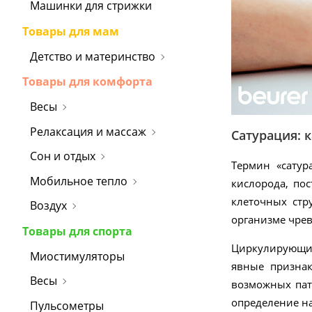
Машинки для стрижки
Товары для мам
Детство и материнство
Товары для комфорта
Весы
Релаксация и массаж
Сатурация: 
Сон и отдых
Термин «сатур
Мобильное тепло
кислорода, по
клеточных стр
Воздух
организме чре
Товары для спорта
Циркулирующий 
Миостимуляторы
явные признак
Весы
возможных пато
определение н
Пульсометры