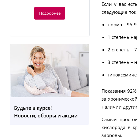
Если у вас ес
следующие пок
Подробнее
норма – 95-9
1 степень н
2 степень – 
3 степень – 
-10%
гипоксемиче
Показания 92% 
143.31
руб.
за хронической
159.23 руб.
наличии других
Будьте в курсе!
Новости, обзоры и акции
BC 44 Тонометр запястный
Самый простой
кислорода в к
Подробнее
здоровы.