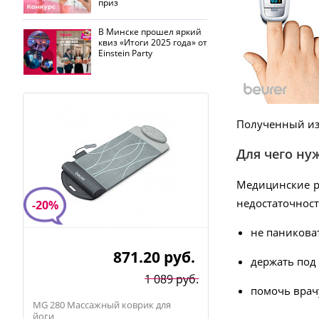
приз
В Минске прошел яркий
квиз «Итоги 2025 года» от
Einstein Party
Полученный изм
Для чего ну
Медицинские р
недостаточнос
-20%
не паникова
871.20
руб.
держать под 
1 089 руб.
помочь врач
MG 280 Массажный коврик для
йоги