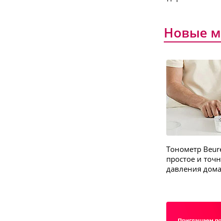
new
Новые м
-20%
90.20
руб.
112.75 руб.
Тонометр Beur
HR 4000 Машинка для стрижки
простое и точ
бороды
давления дом
Подробнее