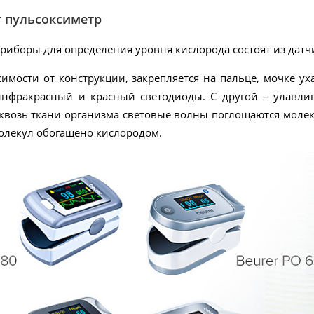
т пульсоксиметр
иборы для определения уровня кислорода состоят из датчи
симости от конструкции, закрепляется на пальце, мочке у
нфракрасный и красный светодиоды. С другой – улавли
квозь ткани организма световые волны поглощаются молек
молекул обогащено кислородом.