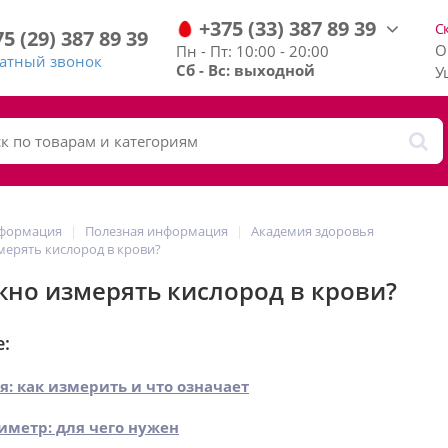
+375
(33)
387
89
39
С
75
(29)
387
89
39
О
Пн - Пт: 10:00 - 20:00
ратный звонок
Сб - Вс: выходной
У
нформация
Полезная информация
Академия здоровья
мерять кислород в крови?
жно измерять кислород в крови?
е:
я: как измерить и что означает
иметр: для чего нужен