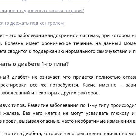
олировать уровень глюкозы в крови?
жно держать под контролем
ет – это заболевание эндокринной системы, при котором 
и. Болезнь имеет хроническое течение, на данный моме
бета сводится к поддержанию нормального самочувствия и
ать о диабете 1-го типа?
рный диабет» не означает, что придется полностью отказ
ректировки все же потребуются. Какие именно – завис
заболеваний и некоторых других факторов.
двух типов. Развитие заболевания по 1-му типу происход
 железе. Без него клетки не могут усваивать глюкозу и
в крови, вызывая опасные, часто необратимые изменения в 
1-го типа диабета, которые непосредственно влияют на мет