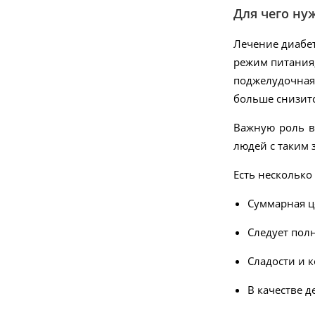
Для чего нуж
Лечение диабет
режим питания,
поджелудочная
больше снизитс
-10%
Важную роль в 
людей с таким 
135
руб.
Есть несколько
150 руб.
Суммарная це
Ирригатор Bitvae C6 (белый)
Следует полн
Подробнее
Сладости и 
new
В качестве д