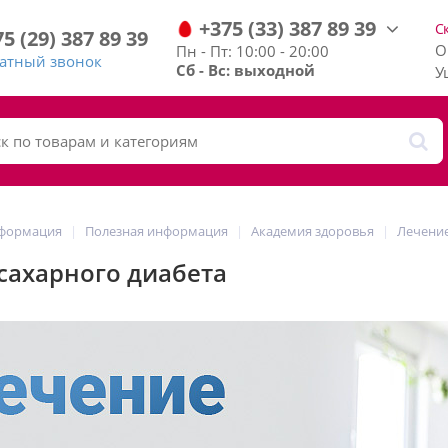
+375
(33)
387
89
39
С
75
(29)
387
89
39
О
Пн - Пт: 10:00 - 20:00
ратный звонок
Сб - Вс: выходной
У
нформация
Полезная информация
Академия здоровья
Лечение
сахарного диабета