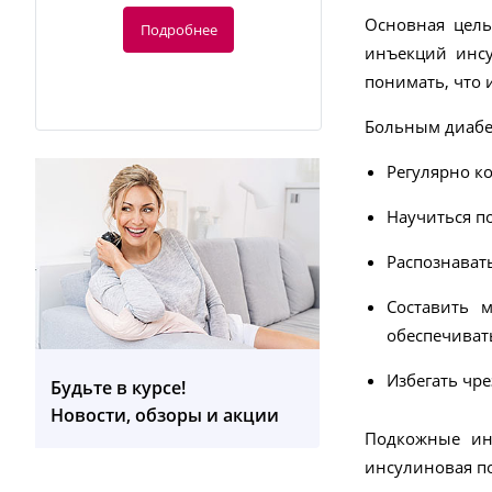
Основная цель
Подробнее
инъекций инсу
понимать, что 
Больным диабе
Регулярно к
Научиться п
-40%
Распознават
Составить 
88.80
руб.
обеспечиват
148 руб.
Избегать чр
Будьте в курсе!
AS 81 Фитнес-браслет (Голубой)
Новости, обзоры и акции
Подкожные ин
Подробнее
инсулиновая по