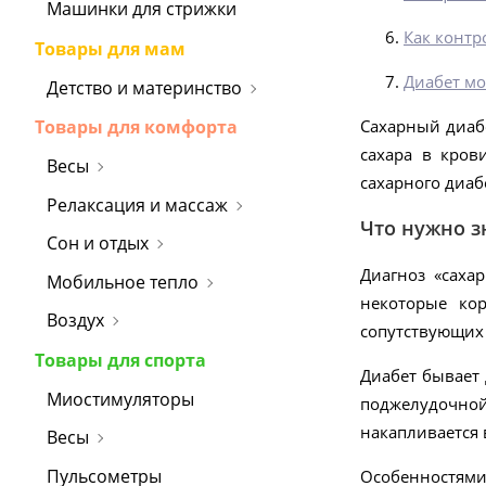
Машинки для стрижки
Как контр
Товары для мам
Диабет мо
Детство и материнство
Товары для комфорта
Сахарный диаб
сахара в кров
Весы
сахарного диа
Релаксация и массаж
Что нужно зн
Сон и отдых
Диагноз «саха
Мобильное тепло
некоторые кор
Воздух
сопутствующих 
Товары для спорта
Диабет бывает 
Миостимуляторы
поджелудочной
накапливается 
Весы
Пульсометры
Особенностями 