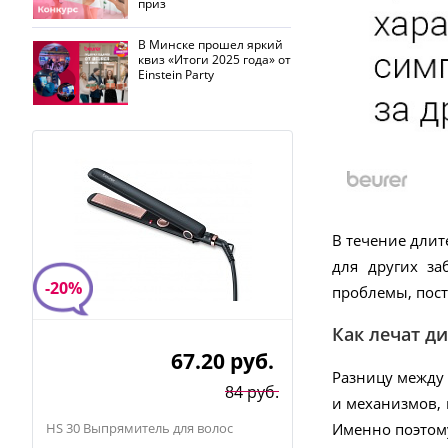
приз
В Минске прошел яркий
квиз «Итоги 2025 года» от
Einstein Party
В течение длит
для других за
-20%
проблемы, пост
Как лечат ди
67.20
руб.
Разницу между 
84 руб.
и механизмов, 
HS 30 Выпрямитель для волос
Именно поэтом