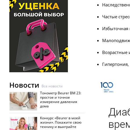
Наследствен
Частые стрес
Избыточная м
Малоподвиж
Возрастные 
Гипертония,
Новости
Все новости
Тонометр Beurer BM 23:
простое и точное
измерение давления
дома
Конкурс «Beurer в моей
жизни». Покажите свою
технику и выиграйте