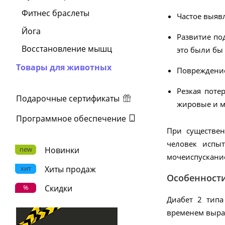
Фитнес браслеты
Частое выяв
Йога
Развитие по
Восстановление мышц
это были бы
Товары для животных
Повреждение 
Резкая поте
Подарочные сертификаты
жировые и 
Программное обеспечение
При существен
человек испыт
new
Новинки
мочеиспускани
хит
Хиты продаж
Особенности
%
Скидки
Диабет 2 типа
временем выраб