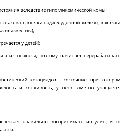
состояния вследствие гипогликемической комы;
 атаковать клетки поджелудочной железы, как если
а неизвестны);
ечается у детей);
ргию из глюкозы, поэтому начинает перерабатывать
бетический кетоциадоз – состояние, при котором
вялость и сонливость, у него заметно учащается
перестает правильно воспринимать инсулин, и со
аются: