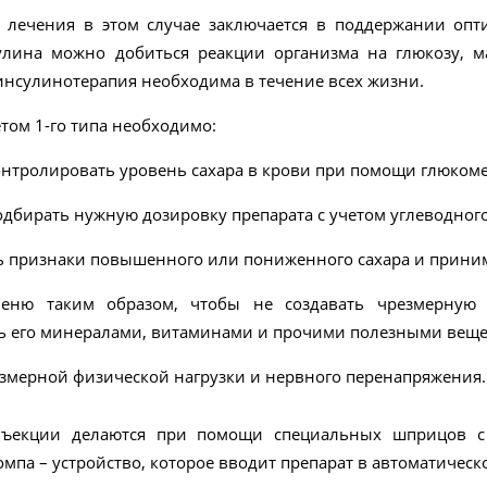
 лечения в этом случае заключается в поддержании оп
лина можно добиться реакции организма на глюкозу, м
инсулинотерапия необходима в течение всех жизни.
том 1-го типа необходимо:
онтролировать уровень сахара в крови при помощи глюкоме
одбирать нужную дозировку препарата с учетом углеводног
ь признаки повышенного или пониженного сахара и прини
меню таким образом, чтобы не создавать чрезмерную 
ь его минералами, витаминами и прочими полезными веще
езмерной физической нагрузки и нервного перенапряжения.
ъекции делаются при помощи специальных шприцов с 
мпа – устройство, которое вводит препарат в автоматическ