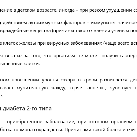
ление в детском возрасте, иногда – при резком ухудшении 
д действием аутоиммунных факторов – иммунитет начинает
 враждебные вещества (причины такого явления ученым пок
клеток железы при вирусных заболеваниях (чаще всего встр
ря веса из-за того, что организм не может получить эне
мышечные клетки.
ном повышении уровня сахара в крови развивается диа
ывает мучительную жажду, теряет аппетит, чувствует 
е.
 диабета 2-го типа
 – приобретенное заболевание, при котором организм 
отка гормона сокращается. Причинами такой болезни счит