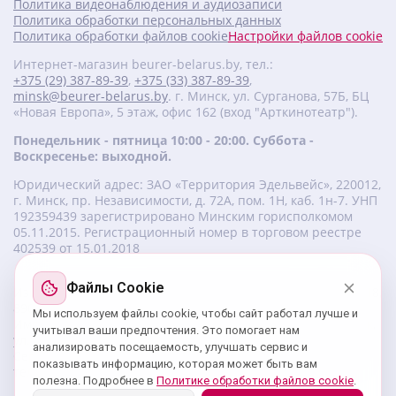
Политика видеонаблюдения и аудиозаписи
Политика обработки персональных данных
Политика обработки файлов cookie
Настройки файлов cookie
Интернет-магазин beurer-belarus.by, тел.:
+375 (29) 387-89-39
,
+375 (33) 387-89-39
,
minsk@beurer-belarus.by
. г. Минск, ул. Сурганова, 57Б, БЦ
«Новая Европа», 5 этаж, офис 162 (вход "Арткинотеатр").
Понедельник - пятница 10:00 - 20:00. Суббота -
Воскресенье: выходной.
Юридический адрес: ЗАО «Территория Эдельвейс», 220012,
г. Минск, пр. Независимости, д. 72А, пом. 1Н, каб. 1н-7. УНП
‎192359439 зарегистрировано Минским горисполкомом
05.11.2015. Регистрационный номер в торговом реестре
402539 от 15.01.2018
Файлы Cookie
Изготовитель beurer: Бойрер Гмбх, Софлингер штрассе 218,
89077-УЛМ, Германия.
Мы используем файлы cookie, чтобы сайт работал лучше и
Импортер: ЗАО «Территория Эдельвейс», 220056, г. Минск,
учитывал ваши предпочтения. Это помогает нам
ул. 50 лет Победы, д. 8, пом. 56.
анализировать посещаемость, улучшать сервис и
Сервисный центр: г. Минск, ул. Сурганова, 57Б, офис 162,
показывать информацию, которая может быть вам
тел.: +375 29 180 89 39;
service@beurer-belarus.by
полезна. Подробнее в
Политике обработки файлов cookie
.