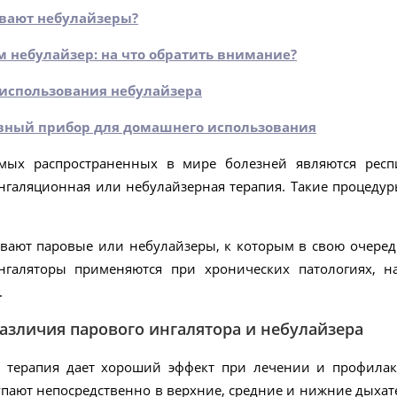
вают небулайзеры?
 небулайзер: на что обратить внимание?
использования небулайзера
ный прибор для домашнего использования
мых распространенных в мире болезней являются респ
ингаляционная или небулайзерная терапия. Такие процеду
вают паровые или небулайзеры, к которым в свою очередь
нгаляторы применяются при хронических патологиях, н
.
различия парового ингалятора и небулайзера
 терапия дает хороший эффект при лечении и профилак
упают непосредственно в верхние, средние и нижние дыхат