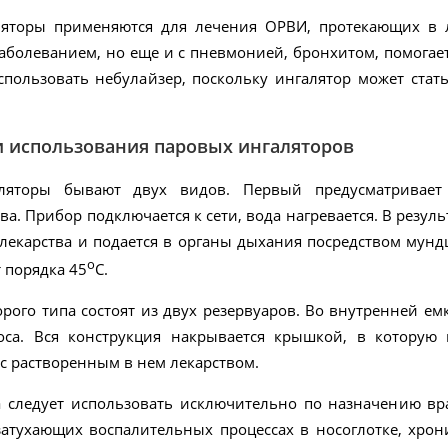
яторы применяются для лечения ОРВИ, протекающих в л
заболеванием, но еще и с пневмонией, бронхитом, помогае
спользовать небулайзер, поскольку ингалятор может ста
 использования паровых ингаляторов
ляторы бывают двух видов. Первый предусматривает 
ва. Прибор подключается к сети, вода нагревается. В резул
екарства и подается в органы дыхания посредством мундш
о
т порядка 45
С.
рого типа состоят из двух резервуаров. Во внутренней е
са. Вся конструкция накрывается крышкой, в которую 
с растворенным в нем лекарством.
а следует использовать исключительно по назначению в
затухающих воспалительных процессах в носоглотке, хрон