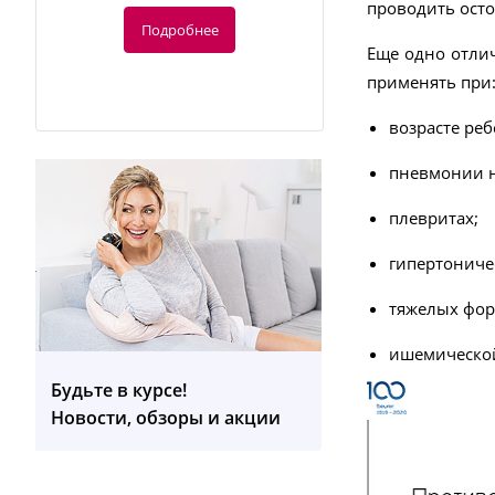
проводить осто
Подробнее
Еще одно отлич
применять при
возрасте реб
пневмонии н
плевритах;
-10%
гипертониче
тяжелых фор
155.70
руб.
ишемической
173 руб.
Будьте в курсе!
MP 42 Маникюрный набор
Новости, обзоры и акции
Подробнее