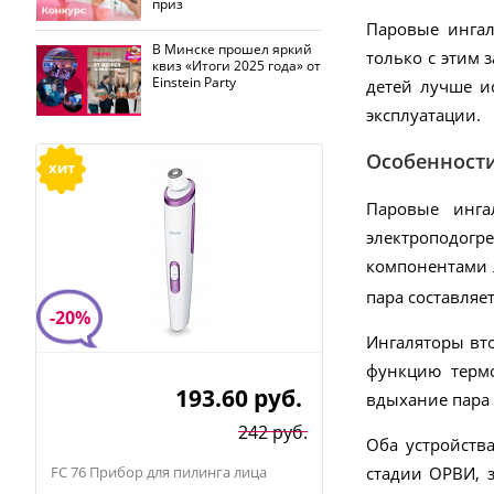
приз
Паровые ингал
В Минске прошел яркий
только с этим 
квиз «Итоги 2025 года» от
Einstein Party
детей лучше и
эксплуатации.
Особенности
хит
Паровые инга
электроподогре
компонентами л
пара составляе
-20%
Ингаляторы вто
функцию термо
193.60
руб.
вдыхание пара 
242 руб.
Оба устройств
FC 76 Прибор для пилинга лица
стадии ОРВИ, 