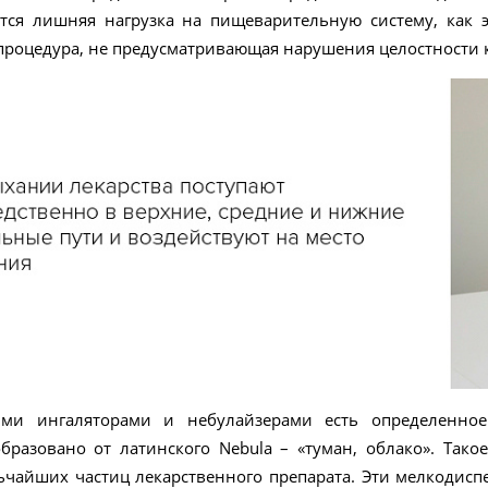
ется лишняя нагрузка на пищеварительную систему, как э
процедура, не предусматривающая нарушения целостности 
ми ингаляторами и небулайзерами есть определенное
бразовано от латинского Nebula – «туман, облако». Тако
льчайших частиц лекарственного препарата. Эти мелкодис