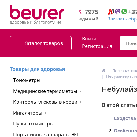
+3
7975
Заказать об
единый
Войти
Каталог товаров
Регистрация
Товары для здоровья
Полезная и
Небулайзер или
Тонометры
Небулайз
Медицинские термометры
Контроль глюкозы в крови
В этой стать
Ингаляторы
Сходства
Пульсоксиметры
Особенно
Портативные аппараты ЭКГ