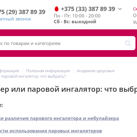
+375
(33)
387
89
39
С
75
(29)
387
89
39
О
Пн - Пт: 10:00 - 20:00
ратный звонок
Сб - Вс: выходной
У
нформация
Полезная информация
Академия здоровья
 паровой ингалятор: что выбрать?
ер или паровой ингалятор: что выб
е:
 и различия парового ингалятора и небулайзера
сти использования паровых ингаляторов