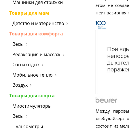
Машинки для стрижки
этом не созда
Товары для мам
неинвазивная 
Детство и материнство
Товары для комфорта
Весы
Релаксация и массаж
Сон и отдых
Мобильное тепло
Воздух
Товары для спорта
Миостимуляторы
Между паровы
Весы
«небулайзер» о
состоит из ме
Пульсометры