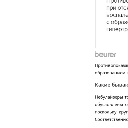
new
-10%
67.50
руб.
Противопоказа
образованием г
75 руб.
Какие быва
GS 215 Rome Стеклянные весы
Небулайзеры то
Подробнее
обусловлены о
поскольку кру
Соответственно