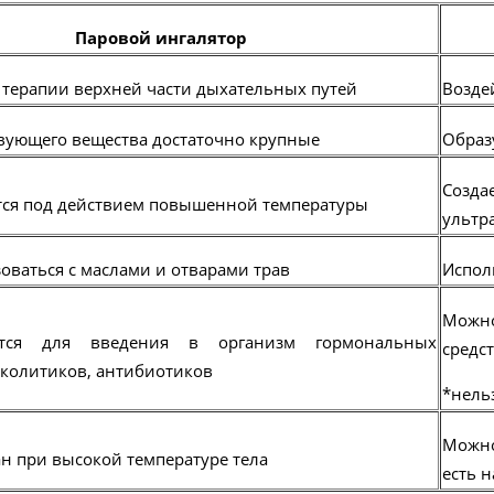
Паровой ингалятор
 терапии верхней части дыхательных путей
Возде
вующего вещества достаточно крупные
Образ
Созд
ся под действием повышенной температуры
ультр
оваться с маслами и отварами трав
Испол
Можно
тся для введения в организм гормональных
средс
уколитиков, антибиотиков
*нель
Можно
н при высокой температуре тела
есть 