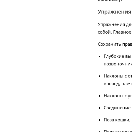
Упражнения 
Упражнения дл
собой. Главное
Сохранить прав
-10%
Глубокие вы
позвоночник
246.03
руб.
Наклоны с о
273.37 руб.
вперед, плеч
BM 58 Тонометр плечевой
Наклоны с у
Подробнее
Соединение р
Поза кошки, 
new
хит
Подъем право