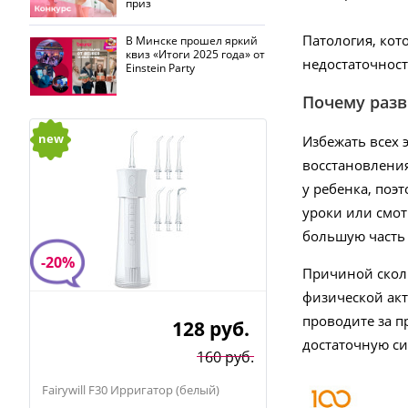
приз
Патология, кот
В Минске прошел яркий
квиз «Итоги 2025 года» от
недостаточност
Einstein Party
Почему разв
new
Избежать всех 
восстановления
у ребенка, поэ
уроки или смот
большую часть 
-20%
Причиной сколи
физической акт
проводите за п
128
руб.
достаточную с
160 руб.
Fairywill F30 Ирригатор (белый)