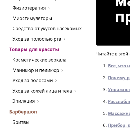
Физиотерапия
Миостимуляторы
Средство от укусов насекомых
Уход за полостью рта
Товары для красоты
Читайте в этой 
Косметические зеркала
Все, что 
Маникюр и педикюр
Почему р
Уход за волосами
У
пражнен
Уход за кожей лица и тела
Эпиляция
Расслаб
Барбершоп
Массажна
Бритвы
Прибор, 