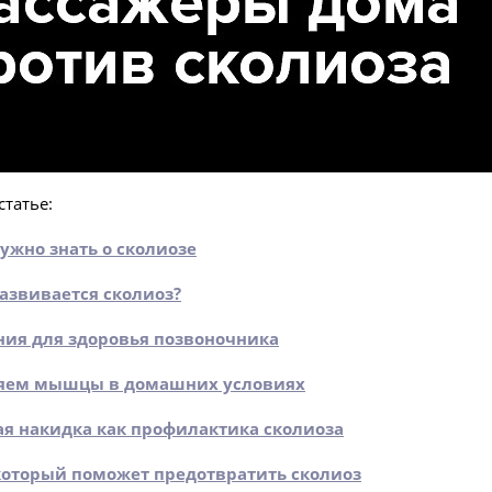
статье:
нужно знать о сколиозе
азвивается сколиоз?
ия для здоровья позвоночника
ляем мышцы в домашних условиях
я накидка как профилактика сколиоза
который поможет предотвратить сколиоз