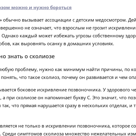
озом можно и нужно бороться
» обычно вызывает ассоциации с детским медосмотром. Дей
совершенно не означает, что взрослым не грозит искривле
 Однако каждый может избежать угрозы собственному здор
обов, как выровнять осанку в домашних условиях.
но знать о сколиозе
юбую проблему, нужно как минимум найти причины, по кото
понять, что такое сколиоз, почему он развивается и чем оп
вается боковое искривление позвоночника. У здорового ч
 а при сколиозе он напоминает букву С. Это значит, что п
и так, что прямая нарушается сразу в нескольких отделах, и
вляется не только в искривлении позвоночника, которое с
. Среди симптомов сколиоза множество нежелательных изм