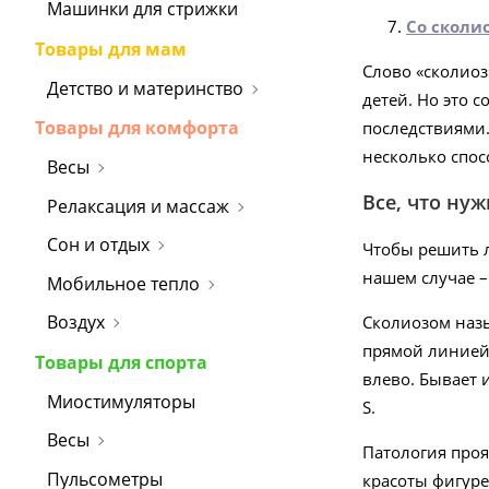
Машинки для стрижки
Со сколи
Товары для мам
Слово «сколиоз
Детство и материнство
детей. Но это 
Товары для комфорта
последствиями.
несколько спос
Весы
Все, что нуж
Релаксация и массаж
Сон и отдых
Чтобы решить л
нашем случае – 
Мобильное тепло
Воздух
Сколиозом назы
прямой линией,
Товары для спорта
влево. Бывает 
Миостимуляторы
S.
Весы
Патология проя
Пульсометры
красоты фигуре