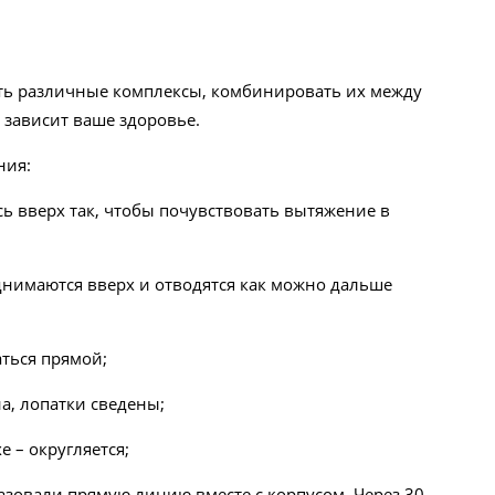
ять различные комплексы, комбинировать их между
 зависит ваше здоровье.
ния:
 вверх так, чтобы почувствовать вытяжение в
днимаются вверх и отводятся как можно дальше
аться прямой;
а, лопатки сведены;
е – округляется;
азовали прямую линию вместе с корпусом. Через 30