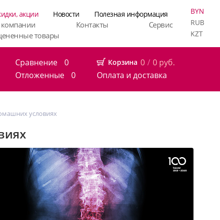
BYN
кидки, акции
Новости
Полезная информация
RUB
 компании
Контакты
Сервис
KZT
цененные товары
Сравнение
0
0
/
0
руб.
Корзина
Отложенные
0
Оплата и доставка
 домашних условиях
виях