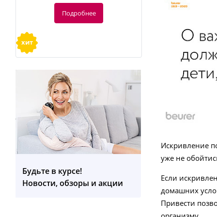
Подробнее
хит
-20%
116
руб.
Искривление по
145 руб.
уже не обойтис
Будьте в курсе!
HT 60 Мультистайлер для волос
Если искривлен
Новости, обзоры и акции
домашних услов
Подробнее
Привести позв
организму.