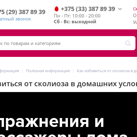
+375
(33)
387
89
39
С
75
(29)
387
89
39
О
Пн - Пт: 10:00 - 20:00
ратный звонок
Сб - Вс: выходной
У
нформация
Полезная информация
Как избавиться от сколиоза в
виться от сколиоза в домашних усло