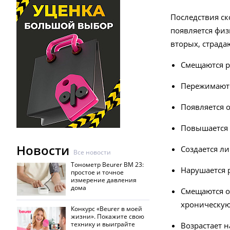
Последствия ск
появляется физ
вторых, страда
Смещаются р
Пережимаютс
Появляется 
Повышается 
Новости
Создается л
Все новости
Тонометр Beurer BM 23:
Нарушается 
простое и точное
измерение давления
дома
Смещаются о
хроническую
Конкурс «Beurer в моей
жизни». Покажите свою
технику и выиграйте
Возрастает н