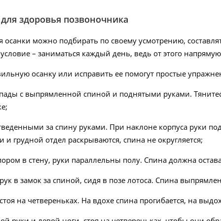
для здоровья позвоночника
я осанки можно подбирать по своему усмотрению, составл
 условие – заниматься каждый день, ведь от этого напрямую
ильную осанку или исправить ее помогут простые упражне
пады с выпрямленной спиной и поднятыми руками. Тянитесь
е;
тведенными за спину руками. При наклоне корпуса руки по
и и грудной отдел раскрываются, спина не округляется;
пором в стену, руки параллельны полу. Спина должна остав
ук в замок за спиной, сидя в позе лотоса. Спина выпрямлен
стоя на четвереньках. На вдохе спина прогибается, на выдох
й руки и левой ноги, стоя на четвереньках, чтобы они обр