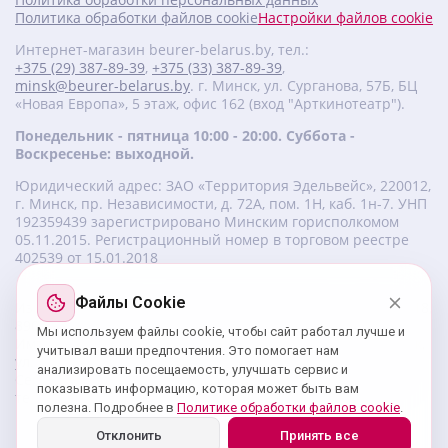
Политика обработки файлов cookie
Настройки файлов cookie
Интернет-магазин beurer-belarus.by, тел.:
+375 (29) 387-89-39
,
+375 (33) 387-89-39
,
minsk@beurer-belarus.by
. г. Минск, ул. Сурганова, 57Б, БЦ
«Новая Европа», 5 этаж, офис 162 (вход "Арткинотеатр").
Понедельник - пятница 10:00 - 20:00. Суббота -
Воскресенье: выходной.
Юридический адрес: ЗАО «Территория Эдельвейс», 220012,
г. Минск, пр. Независимости, д. 72А, пом. 1Н, каб. 1н-7. УНП
‎192359439 зарегистрировано Минским горисполкомом
05.11.2015. Регистрационный номер в торговом реестре
402539 от 15.01.2018
Файлы Cookie
Изготовитель beurer: Бойрер Гмбх, Софлингер штрассе 218,
89077-УЛМ, Германия.
Мы используем файлы cookie, чтобы сайт работал лучше и
Импортер: ЗАО «Территория Эдельвейс», 220056, г. Минск,
учитывал ваши предпочтения. Это помогает нам
ул. 50 лет Победы, д. 8, пом. 56.
анализировать посещаемость, улучшать сервис и
Сервисный центр: г. Минск, ул. Сурганова, 57Б, офис 162,
показывать информацию, которая может быть вам
тел.: +375 29 180 89 39;
service@beurer-belarus.by
полезна. Подробнее в
Политике обработки файлов cookie
.
Отклонить
Принять все