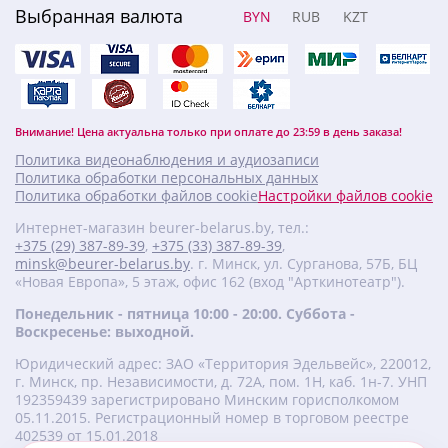
Выбранная валюта
BYN
RUB
KZT
Внимание! Цена актуальна только при оплате до 23:59 в день заказа!
Политика видеонаблюдения и аудиозаписи
Политика обработки персональных данных
Политика обработки файлов cookie
Настройки файлов cookie
Интернет-магазин beurer-belarus.by, тел.:
+375 (29) 387-89-39
,
+375 (33) 387-89-39
,
minsk@beurer-belarus.by
. г. Минск, ул. Сурганова, 57Б, БЦ
«Новая Европа», 5 этаж, офис 162 (вход "Арткинотеатр").
Понедельник - пятница 10:00 - 20:00. Суббота -
Воскресенье: выходной.
Юридический адрес: ЗАО «Территория Эдельвейс», 220012,
г. Минск, пр. Независимости, д. 72А, пом. 1Н, каб. 1н-7. УНП
‎192359439 зарегистрировано Минским горисполкомом
05.11.2015. Регистрационный номер в торговом реестре
402539 от 15.01.2018