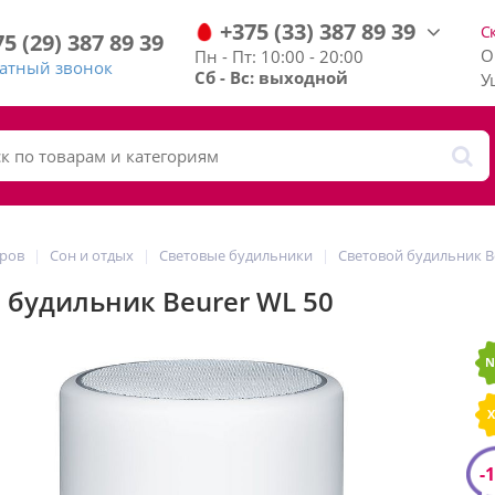
+375
(33)
387
89
39
С
75
(29)
387
89
39
О
Пн - Пт: 10:00 - 20:00
ратный звонок
Сб - Вс: выходной
У
аров
Сон и отдых
Световые будильники
Световой будильник B
 будильник Beurer WL 50
N
-