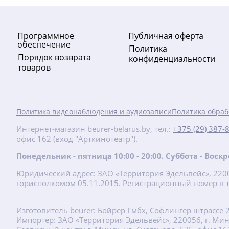
Программное
Публичная оферта
обеспечение
Политика
Порядок возврата
конфиденциальности
товаров
-40%
Политика видеонаблюдения и аудиозаписи
Политика обраб
88.80
руб.
Интернет-магазин beurer-belarus.by, тел.:
+375 (29) 387-
офис 162 (вход "Арткинотеатр").
148 руб.
Понедельник - пятница 10:00 - 20:00. Суббота - Вос
AS 81 Фитнес-браслет (Розовый)
Юридический адрес: ЗАО «Территория Эдельвейс», 22001
горисполкомом 05.11.2015. Регистрационный номер в т
Подробнее
Изготовитель beurer: Бойрер Гмбх, Софлингер штрассе 
Импортер: ЗАО «Территория Эдельвейс», 220056, г. Минск