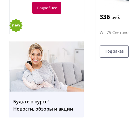
Подробнее
336
руб.
new
WL 75 Светово
Под заказ
-20%
128
руб.
160 руб.
Будьте в курсе!
Массажер для домашних животных
Новости, обзоры и акции
PP410
Подробнее