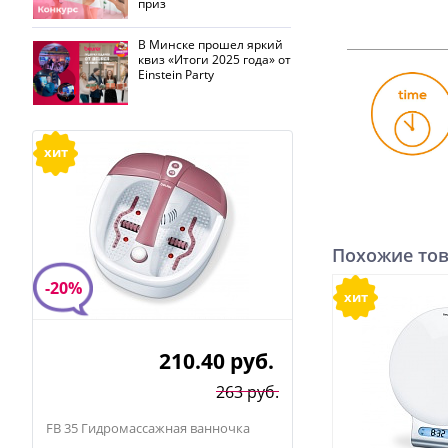
приз
В Минске прошел яркий
квиз «Итоги 2025 года» от
Einstein Party
хит
Похожие то
-20%
хит
210.40
руб.
263 руб.
FB 35 Гидромассажная ванночка