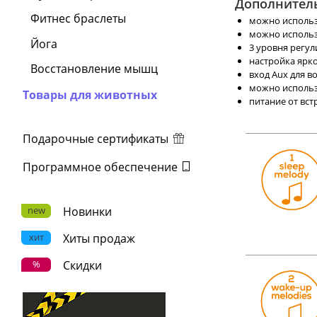
Дополнител
Фитнес браслеты
можно использо
можно использ
Йога
3 уровня регул
настройка ярко
Восстановление мышц
вход Aux для в
можно использо
Товары для животных
питание от вс
Подарочные сертификаты
Программное обеспечение
new
Новинки
хит
Хиты продаж
%
Скидки