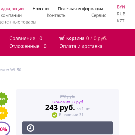
BYN
кидки, акции
Новости
Полезная информация
RUB
 компании
Контакты
Сервис
KZT
цененные товары
Сравнение
0
0
/
0
руб.
Корзина
Отложенные
0
Оплата и доставка
eurer WL 50
270 руб.
EW
Экономия 27 руб.
243 руб.
за 1 шт
ХИТ
В наличии 31
10%