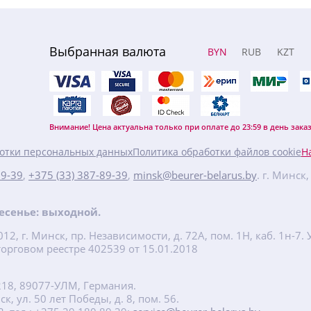
Выбранная валюта
BYN
RUB
KZT
Внимание! Цена актуальна только при оплате до 23:59 в день заказ
отки персональных данных
Политика обработки файлов cookie
Н
89-39
,
+375 (33) 387-89-39
,
minsk@beurer-belarus.by
. г. Минск
кресенье: выходной.
2, г. Минск, пр. Независимости, д. 72А, пом. 1Н, каб. 1н-
орговом реестре 402539 от 15.01.2018
218, 89077-УЛМ, Германия.
, ул. 50 лет Победы, д. 8, пом. 56.