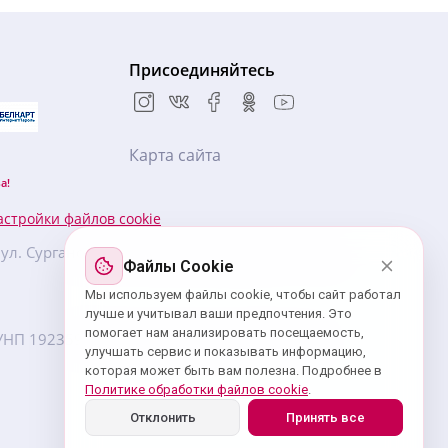
Присоединяйтесь
Карта сайта
а!
астройки файлов cookie
, ул. Сурганова, 57Б, БЦ «Новая Европа», 5 этаж,
Файлы Cookie
Мы используем файлы cookie, чтобы сайт работал
лучше и учитывал ваши предпочтения. Это
помогает нам анализировать посещаемость,
7. УНП ‎192359439 зарегистрировано Минским
улучшать сервис и показывать информацию,
которая может быть вам полезна. Подробнее в
Политике обработки файлов cookie
.
Отклонить
Принять все