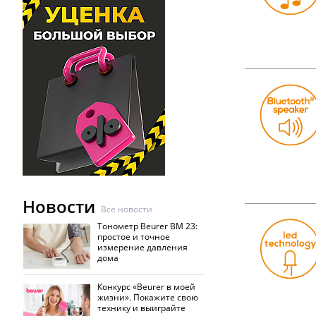
Новости
Все новости
Тонометр Beurer BM 23:
простое и точное
измерение давления
дома
Конкурс «Beurer в моей
жизни». Покажите свою
технику и выиграйте