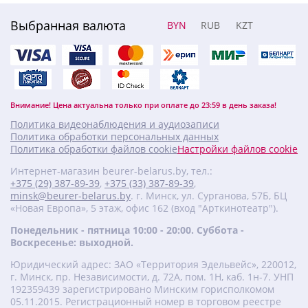
Выбранная валюта
BYN
RUB
KZT
Внимание! Цена актуальна только при оплате до 23:59 в день заказа!
Политика видеонаблюдения и аудиозаписи
Политика обработки персональных данных
Политика обработки файлов cookie
Настройки файлов cookie
Интернет-магазин beurer-belarus.by, тел.:
+375 (29) 387-89-39
,
+375 (33) 387-89-39
,
minsk@beurer-belarus.by
. г. Минск, ул. Сурганова, 57Б, БЦ
«Новая Европа», 5 этаж, офис 162 (вход "Арткинотеатр").
Понедельник - пятница 10:00 - 20:00. Суббота -
Воскресенье: выходной.
Юридический адрес: ЗАО «Территория Эдельвейс», 220012,
г. Минск, пр. Независимости, д. 72А, пом. 1Н, каб. 1н-7. УНП
‎192359439 зарегистрировано Минским горисполкомом
05.11.2015. Регистрационный номер в торговом реестре