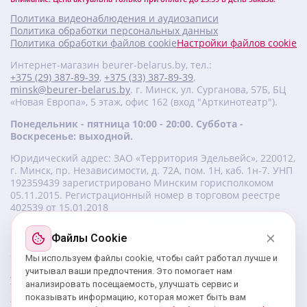
Политика видеонаблюдения и аудиозаписи
Политика обработки персональных данных
Политика обработки файлов cookie
Настройки файлов cookie
Интернет-магазин beurer-belarus.by, тел.:
+375 (29) 387-89-39
,
+375 (33) 387-89-39
,
minsk@beurer-belarus.by
. г. Минск, ул. Сурганова, 57Б, БЦ
«Новая Европа», 5 этаж, офис 162 (вход "Арткинотеатр").
Понедельник - пятница 10:00 - 20:00. Суббота -
Воскресенье: выходной.
Юридический адрес: ЗАО «Территория Эдельвейс», 220012,
г. Минск, пр. Независимости, д. 72А, пом. 1Н, каб. 1н-7. УНП
‎192359439 зарегистрировано Минским горисполкомом
05.11.2015. Регистрационный номер в торговом реестре
402539 от 15.01.2018
Файлы Cookie
Изготовитель beurer: Бойрер Гмбх, Софлингер штрассе 218,
89077-УЛМ, Германия.
Мы используем файлы cookie, чтобы сайт работал лучше и
Импортер: ЗАО «Территория Эдельвейс», 220056, г. Минск,
учитывал ваши предпочтения. Это помогает нам
ул. 50 лет Победы, д. 8, пом. 56.
анализировать посещаемость, улучшать сервис и
Сервисный центр: г. Минск, ул. Сурганова, 57Б, офис 162,
показывать информацию, которая может быть вам
тел.: +375 29 180 89 39;
service@beurer-belarus.by