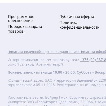
Программное
Публичная оферта
обеспечение
Политика
Порядок возврата
конфиденциальности
товаров
-20%
Политика видеонаблюдения и аудиозаписи
Политика обраб
44
руб.
Интернет-магазин beurer-belarus.by, тел.:
+375 (29) 387-
55 руб.
офис 162 (вход "Арткинотеатр").
MG 17 Мини массажер СПА
Понедельник - пятница 10:00 - 20:00. Суббота - Вос
Юридический адрес: ЗАО «Территория Эдельвейс», 22001
Подробнее
горисполкомом 05.11.2015. Регистрационный номер в т
хит
Изготовитель beurer: Бойрер Гмбх, Софлингер штрассе 
Импортер: ЗАО «Территория Эдельвейс», 220056, г. Минск