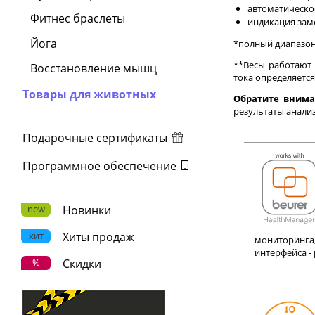
автоматическо
Фитнес браслеты
индикация зам
Йога
*полный диапазон
**Весы работают 
Восстановление мышц
тока определяется
Товары для животных
Обратите внима
результаты анализ
Подарочные сертификаты
Программное обеспечение
new
Новинки
хит
Хиты продаж
мониторинга
интерфейса - 
%
Скидки