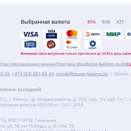
Выбранная валюта
BYN
RUB
KZT
Внимание! Цена актуальна только при оплате до 23:59 в день заказ
отки персональных данных
Политика обработки файлов cookie
Н
89-39
,
+375 (33) 387-89-39
,
minsk@beurer-belarus.by
. г. Минск
кресенье: выходной.
2, г. Минск, пр. Независимости, д. 72А, пом. 1Н, каб. 1н-
орговом реестре 402539 от 15.01.2018
218, 89077-УЛМ, Германия.
, ул. 50 лет Победы, д. 8, пом. 56.