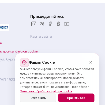
Присоединяйтесь
Карта сайта
а!
астройки файлов cookie
, ул. Сурганова, 57Б, БЦ «Новая Европа», 5 этаж,
Файлы Cookie
Мы используем файлы cookie, чтобы сайт работал
лучше и учитывал ваши предпочтения. Это
помогает нам анализировать посещаемость,
7. УНП ‎192359439 зарегистрировано Минским
улучшать сервис и показывать информацию,
которая может быть вам полезна. Подробнее в
Политике обработки файлов cookie
.
Отклонить
Принять все