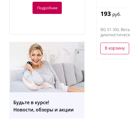
Подробнее
193
руб.
BG 51 XXL Вес
диагностичес
В корзину
-10%
99
руб.
110 руб.
Будьте в курсе!
MG 24 массажер для тела
Новости, обзоры и акции
Подробнее