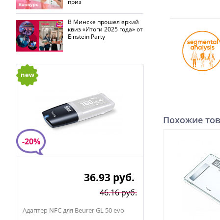
приз
В Минске прошел яркий
квиз «Итоги 2025 года» от
Einstein Party
new
Похожие то
-20%
36.93
руб.
46.16 руб.
Адаптер NFC для Beurer GL 50 evo