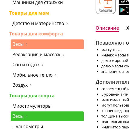
Машинки для стрижки
Товары для мам
Детство и материнство
Описание
Товары для комфорта
Позволяют о
Весы
массу тела;
Релаксация и массаж
индекс массы т
долю жировой 
Сон и отдых
долю массы кост
значения основ
Мобильное тепло
Дополнител
Воздух
современный м
5 уровней акти
Товары для спорта
максимальный в
могут пользова
Миостимуляторы
хранение данн
Весы
толщина высок
технология вк
Пульсометры
индикатор пер