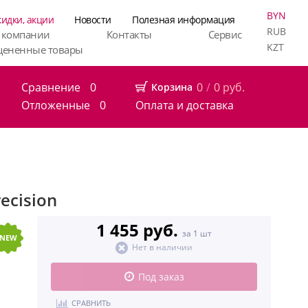
BYN
кидки, акции
Новости
Полезная информация
RUB
 компании
Контакты
Сервис
KZT
цененные товары
Сравнение
0
0
/
0
руб.
Корзина
Отложенные
0
Оплата и доставка
ecision
1 455 руб.
за 1 шт
NEW
Нет в наличии
Под заказ
СРАВНИТЬ