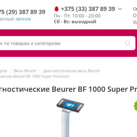
+375
(33)
387
89
39
С
75
(29)
387
89
39
О
Пн - Пт: 10:00 - 20:00
ратный звонок
Сб - Вс: выходной
У
аров
Весы Beurer
Диагностические весы Beurer
еские Beurer BF 1000 Super Precision
ностические Beurer BF 1000 Super Pr