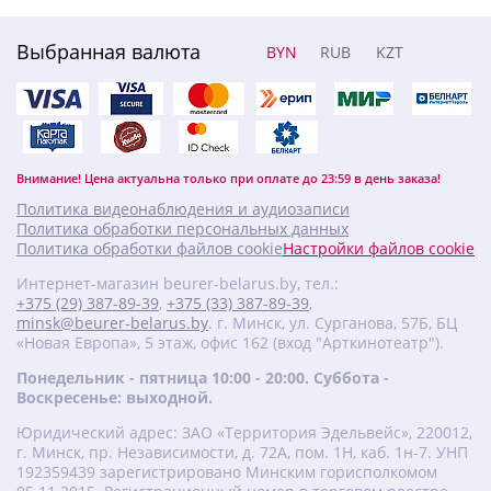
Выбранная валюта
BYN
RUB
KZT
Внимание! Цена актуальна только при оплате до 23:59 в день заказа!
Политика видеонаблюдения и аудиозаписи
Политика обработки персональных данных
Политика обработки файлов cookie
Настройки файлов cookie
Интернет-магазин beurer-belarus.by, тел.:
+375 (29) 387-89-39
,
+375 (33) 387-89-39
,
minsk@beurer-belarus.by
. г. Минск, ул. Сурганова, 57Б, БЦ
«Новая Европа», 5 этаж, офис 162 (вход "Арткинотеатр").
Понедельник - пятница 10:00 - 20:00. Суббота -
Воскресенье: выходной.
Юридический адрес: ЗАО «Территория Эдельвейс», 220012,
г. Минск, пр. Независимости, д. 72А, пом. 1Н, каб. 1н-7. УНП
‎192359439 зарегистрировано Минским горисполкомом