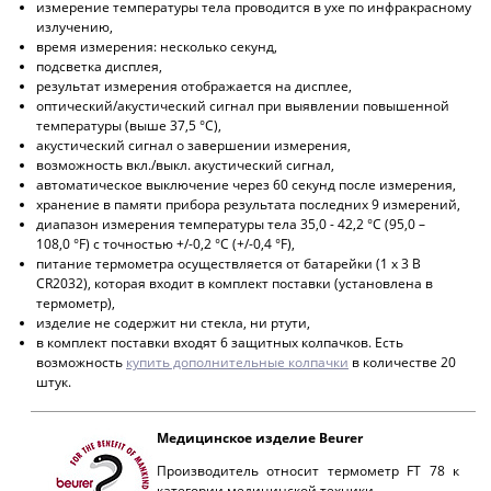
измерение температуры тела проводится в ухе по инфракрасному
излучению,
время измерения: несколько секунд,
подсветка дисплея,
результат измерения отображается на дисплее,
оптический/акустический сигнал при выявлении повышенной
температуры (выше 37,5 °С),
акустический сигнал о завершении измерения,
возможность вкл./выкл. акустический сигнал,
автоматическое выключение через 60 секунд после измерения,
хранение в памяти прибора результата последних 9 измерений,
диапазон измерения температуры тела 35,0 - 42,2 °С (95,0 –
108,0 °F) с точностью +/-0,2 °С (+/-0,4 °F),
питание термометра осуществляется от батарейки (1 x 3 В
CR2032), которая входит в комплект поставки (установлена в
термометр),
изделие не содержит ни стекла, ни ртути,
в комплект поставки входят 6 защитных колпачков. Есть
возможность
купить дополнительные колпачки
в количестве 20
штук.
Медицинское изделие Beurer
Производитель относит термометр FT 78 к
категории медицинской техники.