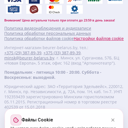
Внимание! Цена актуальна только при оплате до 23:59 в день заказа!
Политика видеонаблюдения и аудиозаписи
Политика обработки персональных данных
Политика обработки файлов cookie
Настройки файлов cookie
Интернет-магазин beurer-belarus.by, тел.:
+375 (29) 387-89-39
,
+375 (33) 387-89-39
,
minsk@beurer-belarus.by
. г. Минск, ул. Сурганова, 57Б, БЦ
«Новая Европа», 5 этаж, офис 162 (вход "Арткинотеатр").
Понедельник - пятница 10:00 - 20:00. Суббота -
Воскресенье: выходной.
Юридический адрес: ЗАО «Территория Эдельвейс», 220012,
г. Минск, пр. Независимости, д. 72А, пом. 1Н, каб. 1н-7. УНП
‎192359439 зарегистрировано Минским горисполкомом
05.11.2015. Регистрационный номер в торговом реестре
402539 от 15.01.2018
Файлы Cookie
Изготовитель beurer: Бойрер Гмбх, Софлингер штрассе 218,
89077-УЛМ, Германия.