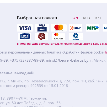
Выбранная валюта
BYN
RUB
KZT
Внимание! Цена актуальна только при оплате до 23:59 в день заказ
отки персональных данных
Политика обработки файлов cookie
Н
89-39
,
+375 (33) 387-89-39
,
minsk@beurer-belarus.by
. г. Минск
кресенье: выходной.
2, г. Минск, пр. Независимости, д. 72А, пом. 1Н, каб. 1н-
орговом реестре 402539 от 15.01.2018
218, 89077-УЛМ, Германия.
, ул. 50 лет Победы, д. 8, пом. 56.