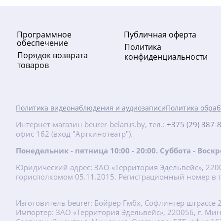
хит
Программное
Публичная оферта
обеспечение
Политика
Порядок возврата
конфиденциальности
товаров
-10%
Политика видеонаблюдения и аудиозаписи
Политика обраб
124.60
руб.
Интернет-магазин beurer-belarus.by, тел.:
+375 (29) 387-
138.45 руб.
офис 162 (вход "Арткинотеатр").
FT 65 Инфракрасный термометр
Понедельник - пятница 10:00 - 20:00. Суббота - Вос
Юридический адрес: ЗАО «Территория Эдельвейс», 22001
Подробнее
горисполкомом 05.11.2015. Регистрационный номер в т
Изготовитель beurer: Бойрер Гмбх, Софлингер штрассе 
Импортер: ЗАО «Территория Эдельвейс», 220056, г. Минск