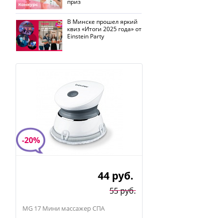
приз
В Минске прошел яркий
квиз «Итоги 2025 года» от
Einstein Party
-20%
44
руб.
55 руб.
MG 17 Мини массажер СПА