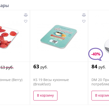
вары
-40%
63
84
руб.
руб.
63 руб.
онные (Berry)
KS 19 Весы кухонные
DM 20 При
(Breakfast)
потребля
В корзину
В корзи