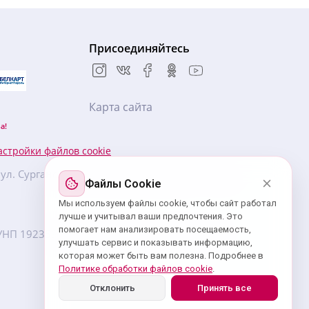
Присоединяйтесь
Карта сайта
а!
астройки файлов cookie
, ул. Сурганова, 57Б, БЦ «Новая Европа», 5 этаж,
Файлы Cookie
Мы используем файлы cookie, чтобы сайт работал
лучше и учитывал ваши предпочтения. Это
помогает нам анализировать посещаемость,
7. УНП ‎192359439 зарегистрировано Минским
улучшать сервис и показывать информацию,
которая может быть вам полезна. Подробнее в
Политике обработки файлов cookie
.
Отклонить
Принять все