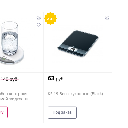
хит
63
руб.
140 руб.
бор контроля
KS 19 Весы кухонные (Black)
емой жидкости
ну
Под заказ