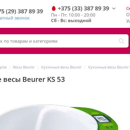
+375
(33)
387
89
39
С
75
(29)
387
89
39
О
Пн - Пт: 10:00 - 20:00
ратный звонок
Сб - Вс: выходной
У
аров
Весы Beurer
Кухонные весы Beurer
Кухонные весы Beurer 
 весы Beurer KS 53