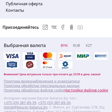
Публичная оферта
Контакты
Присоединяйтесь
Выбранная валюта
BYN
RUB
KZT
Внимание! Цена актуальна только при оплате до 23:59 в день заказа!
Политика видеонаблюдения и аудиозаписи
Политика обработки персональных данных
Политика обработки файлов cookie
Настройки файлов cookie
Интернет-магазин beurer-belarus.by, тел.:
+375 (29) 387-89-39
,
+375 (33) 387-89-39
,
minsk@beurer-belarus.by
. г. Минск, ул. Сурганова, 57Б, БЦ
«Новая Европа», 5 этаж, офис 162 (вход "Арткинотеатр").