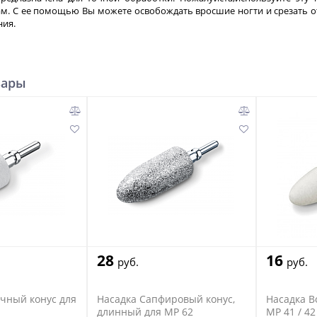
ам. С ее помощью Вы можете освобождать вросшие ногти и срезать от
ния.
вары
28
16
руб.
руб.
чный конус для
Насадка Сапфировый конус,
Насадка В
длинный для MP 62
MP 41 / 42