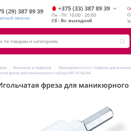
+375
(33)
387
89
39
С
75
(29)
387
89
39
О
Пн - Пт: 10:00 - 20:00
ратный звонок
Сб - Вс: выходной
У
аров
Маникюр и педикюр
Принадлежности к товарам для маник
атая фреза для маникюрного набора MP 41/42/64
Игольчатая фреза для маникюрного 