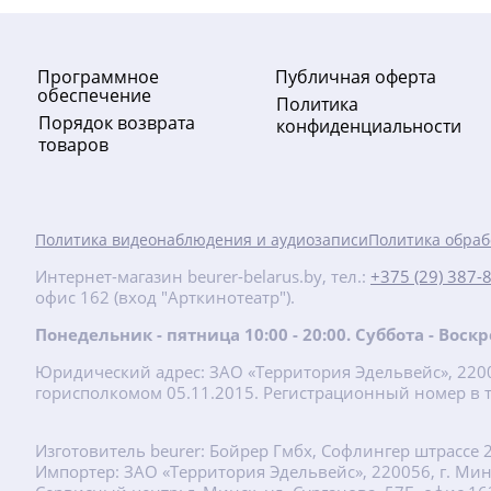
Программное
Публичная оферта
обеспечение
Политика
Порядок возврата
конфиденциальности
товаров
-10%
Политика видеонаблюдения и аудиозаписи
Политика обраб
300.60
руб.
Интернет-магазин beurer-belarus.by, тел.:
+375 (29) 387-
офис 162 (вход "Арткинотеатр").
334 руб.
Понедельник - пятница 10:00 - 20:00. Суббота - Вос
MP 64 Маникюрный набор
Юридический адрес: ЗАО «Территория Эдельвейс», 22001
горисполкомом 05.11.2015. Регистрационный номер в т
Подробнее
Изготовитель beurer: Бойрер Гмбх, Софлингер штрассе 
хит
Импортер: ЗАО «Территория Эдельвейс», 220056, г. Минск