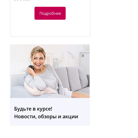
Подробнее
-10%
174.46
руб.
193.85 руб.
Будьте в курсе!
Новости, обзоры и акции
BC 85 Тонометр запястный
Подробнее