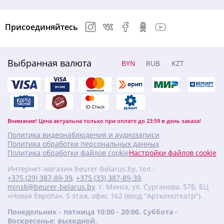
Присоединяйтесь
Выбранная валюта
BYN
RUB
KZT
Внимание! Цена актуальна только при оплате до 23:59 в день заказа!
Политика видеонаблюдения и аудиозаписи
Политика обработки персональных данных
Политика обработки файлов cookie
Настройки файлов cookie
Интернет-магазин beurer-belarus.by, тел.:
+375 (29) 387-89-39
,
+375 (33) 387-89-39
,
minsk@beurer-belarus.by
. г. Минск, ул. Сурганова, 57Б, БЦ
«Новая Европа», 5 этаж, офис 162 (вход "Арткинотеатр").
Понедельник - пятница 10:00 - 20:00. Суббота -
Воскресенье: выходной.