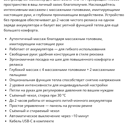
пространство в ваш личный оазис благополучия. Наслаждайтесь
интенсивным массажем с массажными головками, имитирующими
настоящие руки, и глубоким проникающим воздействием. Устройство
без проводов обеспечивает до 2 часов чистого релакса на одном
заряде аккумулятора и балует вас уютной функцией тепла для ещё
большего комфорта.
Аутентичный массаж благодаря массажным головкам,
имитирующим настоящие руки
Работает от аккумулятора — для гибкого использования
Свободные руки: удобная конструкция в стиле рюкзака
Эргономичная посадка на шее для повышенного комфорта и
релакса
Глубокий массаж с 4 массажными головками + 2 массажными
пальцами
Опциональная функция тепла способствует снятию напряжения
2 уровня интенсивности для индивидуальной настройки
Петли на руках для регулировки давления по вашим нуждам
Съёмный чехол, стирка при 30 °C
До 2 часов работы от мощного литий-ионного аккумулятора
Простое управление — панель на ручном ремне
Съёмный и стираемый чехол
Автоматическое выключение через ~10 минут
Кабель USB-C в комплекте