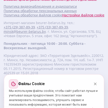
Политика видеонаблюдения и аудиозаписи
Политика обработки персональных данных
Политика обработки файлов cookie
Настройки файлов cookie
Интернет-магазин beurer-belarus.by, тел.:
+375 (29) 387-89-39
,
+375 (33) 387-89-39
,
minsk@beurer-belarus.by
. г. Минск, ул. Сурганова, 57Б, БЦ
«Новая Европа», 5 этаж, офис 162 (вход "Арткинотеатр").
Понедельник - пятница 10:00 - 20:00. Суббота -
Воскресенье: выходной.
Юридический адрес: ЗАО «Территория Эдельвейс», 220012,
г. Минск, пр. Независимости, д. 72А, пом. 1Н, каб. 1н-7. УНП
‎192359439 зарегистрировано Минским горисполкомом
05.11.2015. Регистрационный номер в торговом реестре
402539 от 15.01.2018
Файлы Cookie
Изготовитель beurer: Бойрер Гмбх, Софлингер штрассе 218,
89077-УЛМ, Германия.
Мы используем файлы cookie, чтобы сайт работал лучше и
Импортер: ЗАО «Территория Эдельвейс», 220056, г. Минск,
учитывал ваши предпочтения. Это помогает нам
ул. 50 лет Победы, д. 8, пом. 56.
анализировать посещаемость, улучшать сервис и
Сервисный центр: г. Минск, ул. Сурганова, 57Б, офис 162,
показывать информацию, которая может быть вам
тел.: +375 29 180 89 39;
service@beurer-belarus.by