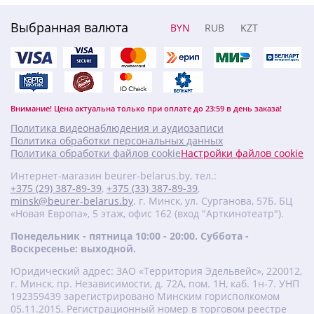
Выбранная валюта
BYN
RUB
KZT
Внимание! Цена актуальна только при оплате до 23:59 в день заказа!
Политика видеонаблюдения и аудиозаписи
Политика обработки персональных данных
Политика обработки файлов cookie
Настройки файлов cookie
Интернет-магазин beurer-belarus.by, тел.:
+375 (29) 387-89-39
,
+375 (33) 387-89-39
,
minsk@beurer-belarus.by
. г. Минск, ул. Сурганова, 57Б, БЦ
«Новая Европа», 5 этаж, офис 162 (вход "Арткинотеатр").
Понедельник - пятница 10:00 - 20:00. Суббота -
Воскресенье: выходной.
Юридический адрес: ЗАО «Территория Эдельвейс», 220012,
г. Минск, пр. Независимости, д. 72А, пом. 1Н, каб. 1н-7. УНП
‎192359439 зарегистрировано Минским горисполкомом
05.11.2015. Регистрационный номер в торговом реестре