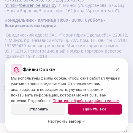
minsk@beurer-belarus.by
. г. Минск, ул. Сурганова, 57Б, БЦ
«Новая Европа», 5 этаж, офис 162 (вход "Арткинотеатр").
Понедельник - пятница 10:00 - 20:00. Суббота -
Воскресенье: выходной.
Юридический адрес: ЗАО «Территория Эдельвейс», 220012,
г. Минск, пр. Независимости, д. 72А, пом. 1Н, каб. 1н-7. УНП
‎192359439 зарегистрировано Минским горисполкомом
05.11.2015. Регистрационный номер в торговом реестре
402539 от 15.01.2018
Файлы Cookie
Изготовитель beurer: Бойрер Гмбх, Софлингер штрассе 218,
89077-УЛМ, Германия.
Мы используем файлы cookie, чтобы сайт работал лучше и
Импортер: ЗАО «Территория Эдельвейс», 220056, г. Минск,
учитывал ваши предпочтения. Это помогает нам
ул. 50 лет Победы, д. 8, пом. 56.
анализировать посещаемость, улучшать сервис и
Сервисный центр: г. Минск, ул. Сурганова, 57Б, офис 162,
показывать информацию, которая может быть вам
тел.: +375 29 180 89 39;
service@beurer-belarus.by
полезна. Подробнее в
Политике обработки файлов cookie
.
Отклонить
Принять все
Карта сайта
Настроить выбор
Каталог
Сравнение
0
Отложенные
0
Вход